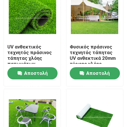
Ξενάγηση στο εργοστάσιο
Ελεγχος ποιότητας
UV ανθεκτικός
Φυσικός πράσινος
Επικοινωνήστε μαζί μας
τεχνητός πράσινος
τεχνητός τάπητας
τάπητας χλόης
UV ανθεκτικά 20mm
πατωμάτων
τύρφης χλόης
συνθετικός στο PE +
εξωραϊσμού
Νέα
Αποστολή
Αποστολή
τα PP 8800D 40mm
ρόλων
ερώτησης
ερώτησης
Υποθέσεις
Ζητήστε μια προσφορά
Διακοσμητική τεχνητή χλόη