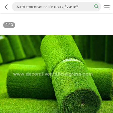
2
/
3