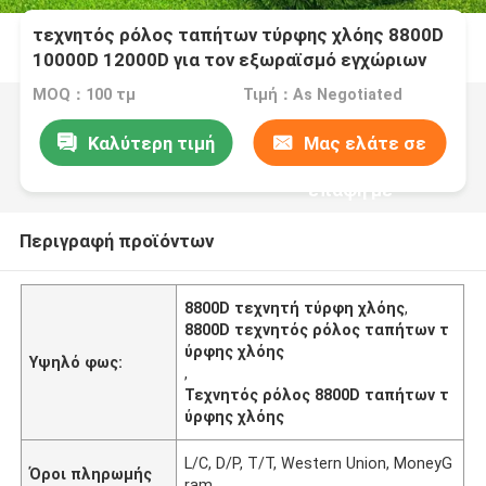
τεχνητός ρόλος ταπήτων τύρφης χλόης 8800D
10000D 12000D για τον εξωραϊσμό εγχώριων
κήπων
MOQ：100 τμ
Τιμή：As Negotiated
Καλύτερη τιμή
Μας ελάτε σε
επαφή με
Περιγραφή προϊόντων
8800D τεχνητή τύρφη χλόης
,
8800D τεχνητός ρόλος ταπήτων τ
ύρφης χλόης
Υψηλό φως:
,
Τεχνητός ρόλος 8800D ταπήτων τ
ύρφης χλόης
L/C, D/P, T/T, Western Union, MoneyG
Όροι πληρωμής
ram