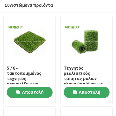
Συνιστώμενα προϊόντα
5 / 8»
Τεχνητός
τακτοποιημένος
ρεαλιστικός
τεχνητός
τάπητας ρόλων
Σπίτι
σχηματίζοντας
χλόης δαπέδων για
τούφες μετρητής
το κατώφλι 17000D
Αποστολή
Αποστολή
25mm 12000D
κήπων 2 * 25m/ρόλος
Προϊόντα
πολυτέλειας τύρφης
ερώτησης
ερώτησης
χλόης
Σχετικά με εμάς