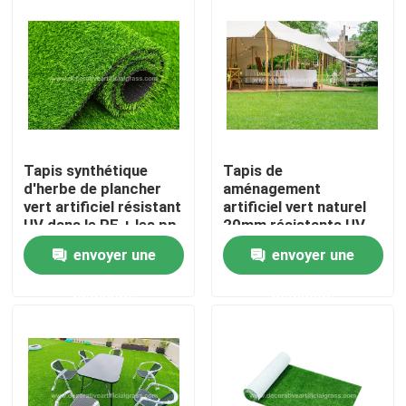
Visite de l'usine
Contrôle de qualité
Nous contacter
Tapis synthétique
Tapis de
d'herbe de plancher
aménagement
vert artificiel résistant
artificiel vert naturel
Nouvelles
UV dans le PE + les pp
20mm résistants UV
8800D 40mm de Rolls
de gazon d'herbe
envoyer une
envoyer une
Cas
demande
demande
Demander un devis
Herbe artificielle décorative