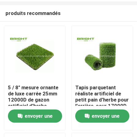
produits recommandés
5 / 8" mesure ornante
Tapis parquetant
de luxe carrée 25mm
réaliste artificiel de
Maison
12000D de gazon
petit pain d'herbe pour
artificiel d'herbe
l'arrière-cour 17000D
de jardin 2 * 25m/petit
envoyer une
envoyer une
Des produits
pain
demande
demande
À propos de nous