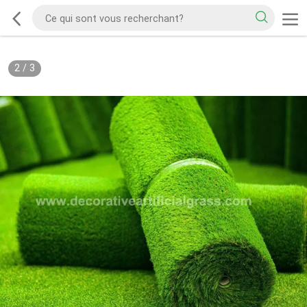
2
/
3