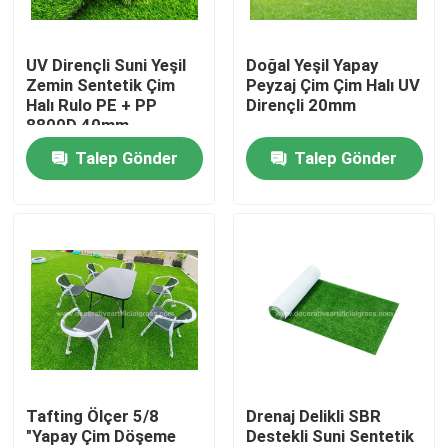
Fabrika turu
UV Dirençli Suni Yeşil
Doğal Yeşil Yapay
Zemin Sentetik Çim
Peyzaj Çim Çim Halı UV
Halı Rulo PE + PP
Dirençli 20mm
Kalite kontrol
8800D 40mm
Talep Gönder
Talep Gönder
Bize Ulaşın
Haberler
Vakalar
Bir teklif isteği
Tafting Ölçer 5/8
Drenaj Delikli SBR
"Yapay Çim Döşeme
Destekli Suni Sentetik
Dekoratif Suni Çim