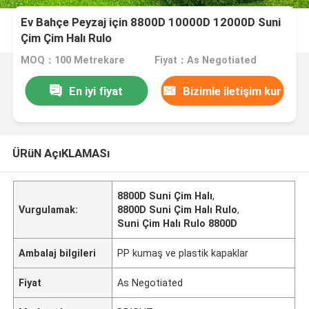
Ev Bahçe Peyzaj için 8800D 10000D 12000D Suni
Çim Çim Halı Rulo
MOQ：100 Metrekare
Fiyat：As Negotiated
En iyi fiyat
Bizimle iletişim kur
ÜRüN AçıKLAMASı
8800D Suni Çim Halı
,
Vurgulamak:
8800D Suni Çim Halı Rulo
,
Suni Çim Halı Rulo 8800D
Ambalaj bilgileri
PP kumaş ve plastik kapaklar
Fiyat
As Negotiated