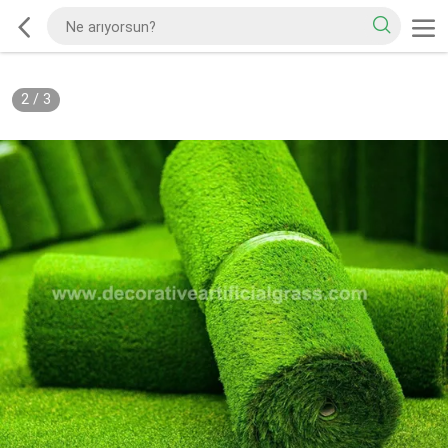
2
/
3