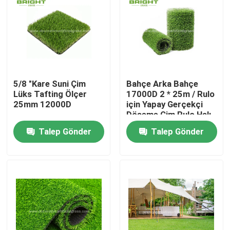
5/8 "Kare Suni Çim
Bahçe Arka Bahçe
Lüks Tafting Ölçer
17000D 2 * 25m / Rulo
25mm 12000D
için Yapay Gerçekçi
Döşeme Çim Rulo Halı
Talep Gönder
Talep Gönder
Ev
Ürün:% s
Hakkımızda