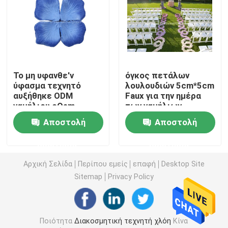
Τεχνητή τύρφη χλόης
Λουλούδια τεχνητού μεταξιού
Το μη υφανθε'ν
όγκος πετάλων
ύφασμα τεχνητό
λουλουδιών 5cm*5cm
Πέταλα τεχνητού λουλουδιού
αυξήθηκε ODM
Faux για την ημέρα
γαμήλιου cOem
των γαμήλιων
πετάλων λουλουδιών
βαλεντίνων
Αποστολή
Αποστολή
Σφαίρα τεχνητών λουλουδιών
ερώτησης
ερώτησης
Τεχνητές εγκαταστάσεις διακοσμήσεων
Αρχική Σελίδα
Περίπου εμείς
επαφή
Desktop Site
Sitemap
Privacy Policy
Διακοσμητικές διακοσμήσεις
Τεχνητό χαλί βρύου
Ποιότητα
Διακοσμητική τεχνητή χλόη
Κίνα