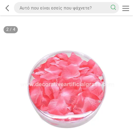
2
/
4