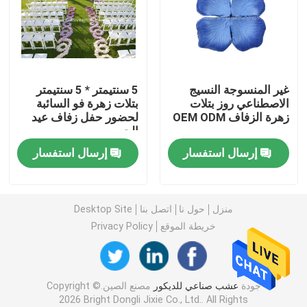
عشب صناعي
زهور الحرير الاصطناعي
غير المنسوجة النسيج
5 سنتيمتر * 5 سنتيمتر
الاصطناعي روز بتلات
بتلات زهرة فو السائبة
زهرة الزفاف OEM ODM
لحضور حفل زفاف عيد
بتلات الزهور الاصطناعية
الحب
إرسال استفسار
إرسال استفسار
كرة زهرة اصطناعية
نباتات الزينة الاصطناعية
منزل
حول نا
اتصل بنا
Desktop Site
خريطة الموقع
Privacy Policy
الحلي الزخرفية
جودة
عشب صناعي للديكور
مصنع الصين.Copyright ©
حصيرة طحلب اصطناعي
2026 Bright Dongli Jixie Co., Ltd.. All Rights