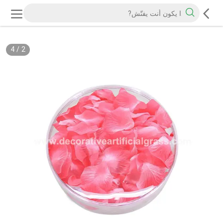
4
/
2