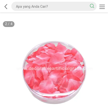
2
/
4