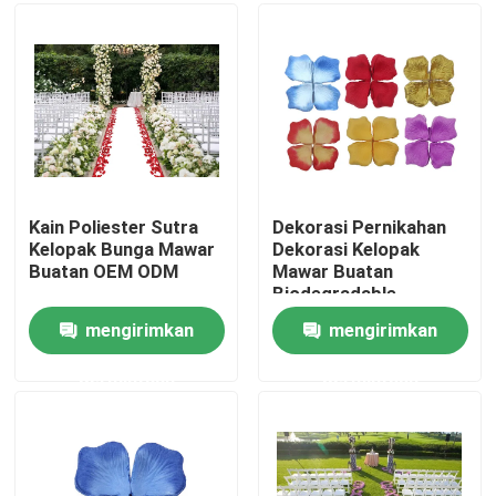
Tur Pabrik
Kontrol kualitas
Hubungi kami
Kain Poliester Sutra
Dekorasi Pernikahan
Kelopak Bunga Mawar
Dekorasi Kelopak
Buatan OEM ODM
Mawar Buatan
Berita
Biodegradable
4.5*4.5cm 5*5cm
mengirimkan
mengirimkan
Kasus
permintaan
permintaan
Permintaan Penawaran
Rumput Buatan Hias