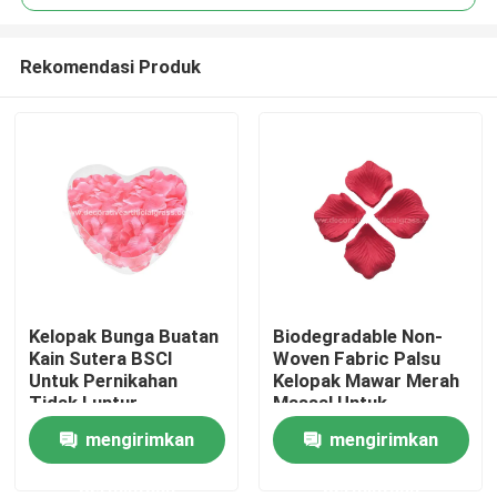
Rekomendasi Produk
Kelopak Bunga Buatan
Biodegradable Non-
Rumah
Kain Sutera BSCI
Woven Fabric Palsu
Untuk Pernikahan
Kelopak Mawar Merah
Tidak Luntur
Massal Untuk
Produk
Pernikahan
mengirimkan
mengirimkan
permintaan
permintaan
Tentang kami