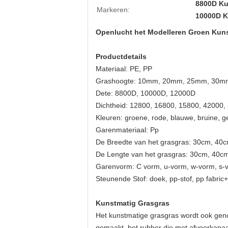
8800D Ku
Markeren:
10000D K
Openlucht het Modelleren Groen Kuns
Productdetails
Materiaal: PE, PP
Grashoogte: 10mm, 20mm, 25mm, 30
Dete: 8800D, 10000D, 12000D
Dichtheid: 12800, 16800, 15800, 42000,
Kleuren: groene, rode, blauwe, bruine, g
Garenmateriaal: Pp
De Breedte van het grasgras: 30cm, 4
De Lengte van het grasgras: 30cm, 40
Garenvorm: C vorm, u-vorm, w-vorm, s-v
Steunende Stof: doek, pp-stof, pp fabric
Kunstmatig Grasgras
Het kunstmatige grasgras wordt ook geno
gemaakt, het rubber die met afvoerkanaa