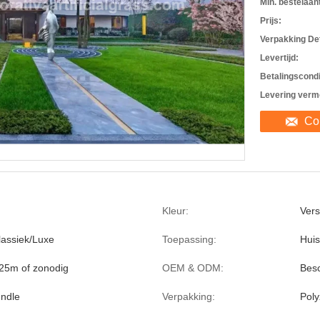
Min. bestelaant
Prijs:
Verpakking Det
Levertijd:
Betalingscondi
Levering verm
Co
Kleur:
Vers
assiek/Luxe
Toepassing:
Huis
25m of zonodig
OEM & ODM:
Bes
ndle
Verpakking:
Poly