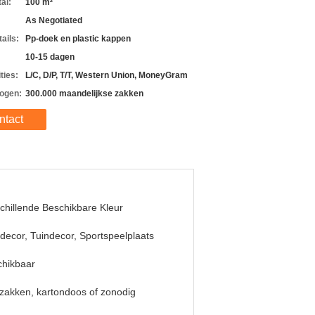
al:
100 m²
As Negotiated
ails:
Pp-doek en plastic kappen
10-15 dagen
ties:
L/C, D/P, T/T, Western Union, MoneyGram
ogen:
300.000 maandelijkse zakken
ntact
chillende Beschikbare Kleur
decor, Tuindecor, Sportspeelplaats
chikbaar
zakken, kartondoos of zonodig