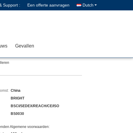
& Support :
Een offerte aanvragen
Dutch
uws
Gevallen
leren
komst:
China
BRIGHT
BSCI/SEDEX/REACH/CE/ISO
BS0030
zenden Algemene voorwaarden: