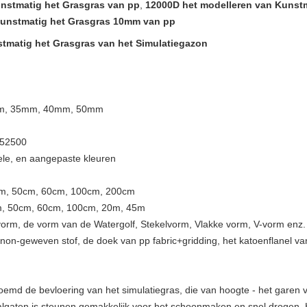
nstmatig het Grasgras van pp
,
12000D het modelleren van Kunst
unstmatig het Grasgras 10mm van pp
tmatig het Grasgras van het Simulatiegazon
mm, 35mm, 40mm, 50mm
 52500
ele, en aangepaste kleuren
0cm, 50cm, 60cm, 100cm, 200cm
cm, 50cm, 60cm, 100cm, 20m, 45m
orm, de vorm van de Watergolf, Stekelvorm, Vlakke vorm, V-vorm enz.
+non-geweven stof, de doek van pp fabric+gridding, het katoenflanel va
emd de bevloering van het simulatiegras, die van hoogte - het garen v
lgaten is steunen gemakkelijk voor het schoonmaken en snel drogen. 