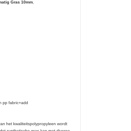
matig Gras 10mm
,
n pp fabric+add
an het kwaliteitspolypropyleen wordt
Het synthetische gras kan met diverse