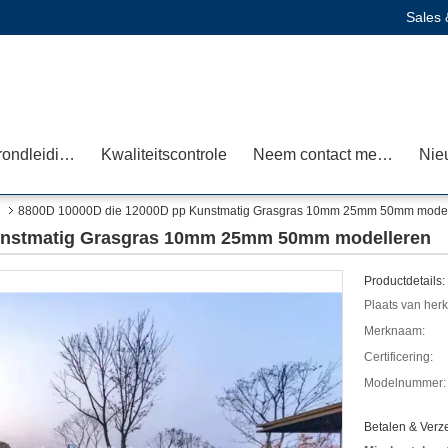
Sales 
Fabrieksrondleiding
Kwaliteitscontrole
Neem contact met ons op
Nie
8800D 10000D die 12000D pp Kunstmatig Grasgras 10mm 25mm 50mm model
unstmatig Grasgras 10mm 25mm 50mm modelleren
Productdetails:
Plaats van her
Merknaam:
Certificering:
Modelnummer:
Betalen & Ver