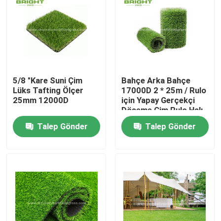
5/8 "Kare Suni Çim
Bahçe Arka Bahçe
Lüks Tafting Ölçer
17000D 2 * 25m / Rulo
25mm 12000D
için Yapay Gerçekçi
Döşeme Çim Rulo Halı
Talep Gönder
Talep Gönder
Ev
Ürün:% s
Hakkımızda