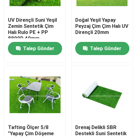
Fabrika turu
UV Dirençli Suni Yeşil
Doğal Yeşil Yapay
Zemin Sentetik Çim
Peyzaj Çim Çim Halı UV
Halı Rulo PE + PP
Dirençli 20mm
Kalite kontrol
8800D 40mm
Talep Gönder
Talep Gönder
Bize Ulaşın
Haberler
Vakalar
Bir teklif isteği
Tafting Ölçer 5/8
Drenaj Delikli SBR
"Yapay Çim Döşeme
Destekli Suni Sentetik
Dekoratif Suni Çim