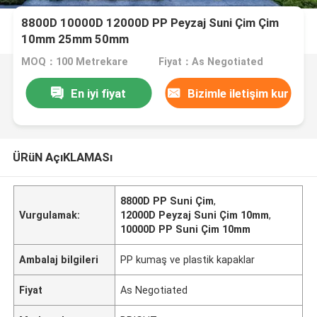
8800D 10000D 12000D PP Peyzaj Suni Çim Çim
10mm 25mm 50mm
MOQ：100 Metrekare
Fiyat：As Negotiated
En iyi fiyat
Bizimle iletişim kur
ÜRüN AçıKLAMASı
8800D PP Suni Çim
,
Vurgulamak:
12000D Peyzaj Suni Çim 10mm
,
10000D PP Suni Çim 10mm
Ambalaj bilgileri
PP kumaş ve plastik kapaklar
Fiyat
As Negotiated