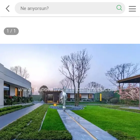
1
/
1