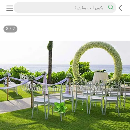
3
/
2