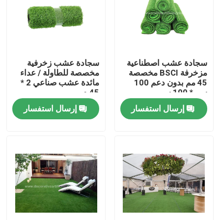
جولة في المعمل
مراقبة الجودة
سجادة عشب اصطناعية
سجادة عشب زخرفية
مزخرفة BSCI مخصصة
مخصصة للطاولة / عداء
45 مم بدون دعم 100
مائدة عشب صناعي 2 *
اتصل بنا
سم * 100 سم
45 م
إرسال استفسار
إرسال استفسار
أخبار
حالات
اطلب اقتباس
عشب صناعي للديكور