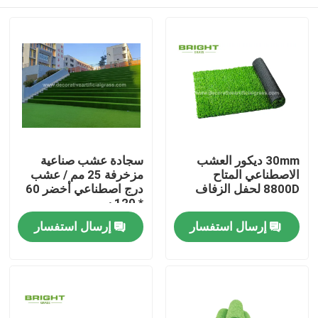
30mm ديكور العشب
سجادة عشب صناعية
الاصطناعي المتاح
مزخرفة 25 مم / عشب
8800D لحفل الزفاف
درج اصطناعي أخضر 60
* 120 سم
مسكن
إرسال استفسار
إرسال استفسار
منتجات
معلومات عنا