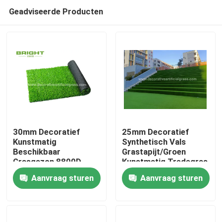
Geadviseerde Producten
30mm Decoratief
25mm Decoratief
Kunstmatig
Synthetisch Vals
Beschikbaar
Grastapijt/Groen
Huis
Grasgazon 8800D
Kunstmatig Tredegras
voor Huwelijkspartij
60*120cm
Aanvraag sturen
Aanvraag sturen
Producten
Over ons