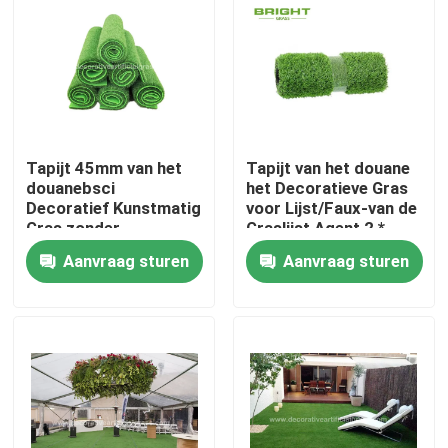
Fabrieksrondleiding
Kwaliteitscontrole
Tapijt 45mm van het
Tapijt van het douane
Neem contact met ons op
douanebsci
het Decoratieve Gras
Decoratief Kunstmatig
voor Lijst/Faux-van de
Gras zonder
Graslijst Agent 2 *
Nieuws
Steunende 100cm *
45m
Aanvraag sturen
Aanvraag sturen
100cm
Gevallen
Een offerte aanvragen
Decoratief Kunstmatig Gras