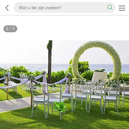
2
/
3