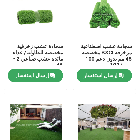
جولة في المعمل
مراقبة الجودة
سجادة عشب اصطناعية
سجادة عشب زخرفية
مزخرفة BSCI مخصصة
مخصصة للطاولة / عداء
اتصل بنا
45 مم بدون دعم 100
مائدة عشب صناعي 2 *
سم * 100 سم
45 م
إرسال استفسار
إرسال استفسار
أخبار
حالات
اطلب اقتباس
عشب صناعي للديكور