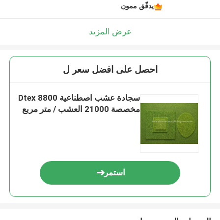
يدقّق ممون
عرض المزيد
احصل على افضل سعر ل
سجادة عشب اصطناعية 8800 Dtex
مخصصة 21000 العشب / متر مربع
استمر