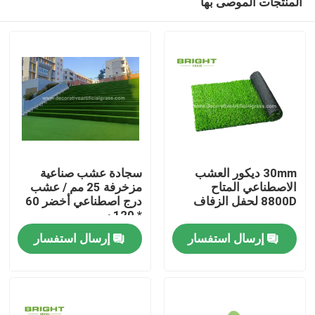
المنتجات الموصى بها
30mm ديكور العشب
سجادة عشب صناعية
الاصطناعي المتاح
مزخرفة 25 مم / عشب
8800D لحفل الزفاف
درج اصطناعي أخضر 60
* 120 سم
مسكن
إرسال استفسار
إرسال استفسار
منتجات
معلومات عنا