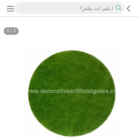
3
/
2