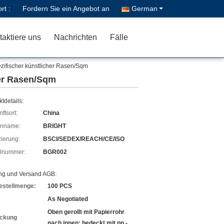
rt :
Fordern Sie ein Angebot an
German
taktiere uns
Nachrichten
Fälle
ifischer künstlicher Rasen/Sqm
er Rasen/Sqm
tdetails:
ftsort:
China
enname:
BRIGHT
izierung:
BSCI/SEDEX/REACH/CE/ISO
lnummer:
BGR002
ng und Versand AGB:
estellmenge:
100 PCS
As Negotiated
Oben gerollt mit Papierrohr
ckung
nach innen; bedeckt mit pp.-