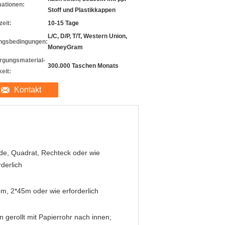
mationen:
Stoff und Plastikkappen
zeit:
10-15 Tage
L/C, D/P, T/T, Western Union,
ngsbedingungen:
MoneyGram
rgungsmaterial-
300.000 Taschen Monats
eit:
Kontakt
e, Quadrat, Rechteck oder wie
rderlich
m, 2*45m oder wie erforderlich
 gerollt mit Papierrohr nach innen;