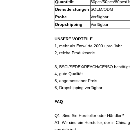
Quantität
30pcs/50pcs/80pcs/1
Dienstleistungen
SOEM/ODM
Probe
Verfügbar
Dropshipping
Verfügbar
UNSERE VORTEILE
1, mehr als Entwürfe 2000+ pro Jahr
2, reiche Produktserie
3, BSCI/SEDEX/REACH/CE/ISO bestätig
4, gute Qualität
5, angemessener Preis
6, Dropshipping verfügbar
FAQ
Q1: Sind Sie Hersteller oder Händler?
A1: Wir sind ein Hersteller, der in Chin
spezialisiert.