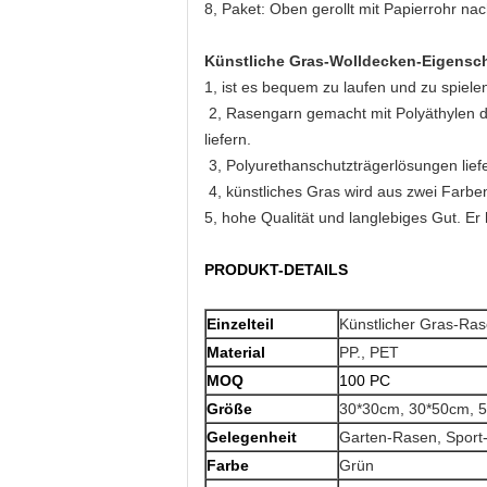
8, Paket: Oben gerollt mit Papierrohr na
Künstliche Gras-Wolldecken-Eigensc
1, ist es bequem zu laufen und zu spielen
2, Rasengarn gemacht mit Polyäthylen de
liefern.
3, Polyurethanschutzträgerlösungen liefe
4, künstliches Gras wird aus zwei Farben
5, hohe Qualität und langlebiges Gut. Er 
PRODUKT-DETAILS
Einzelteil
Künstlicher Gras-Ra
Material
PP., PET
MOQ
100 PC
Größe
30*30cm, 30*50cm, 
Gelegenheit
Garten-Rasen, Sport-
Farbe
Grün