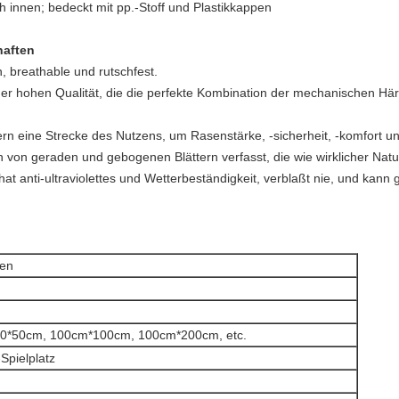
ch innen; bedeckt mit pp.-Stoff und Plastikkappen
haften
, breathable und rutschfest.
r hohen Qualität, die die perfekte Kombination der mechanischen Härt
rn eine Strecke des Nutzens, um Rasenstärke, -sicherheit, -komfort un
 von geraden und gebogenen Blättern verfasst, die wie wirklicher Natu
hat anti-ultraviolettes und Wetterbeständigkeit, verblaßt nie, und kann
sen
50*50cm, 100cm*100cm, 100cm*200cm, etc.
Spielplatz