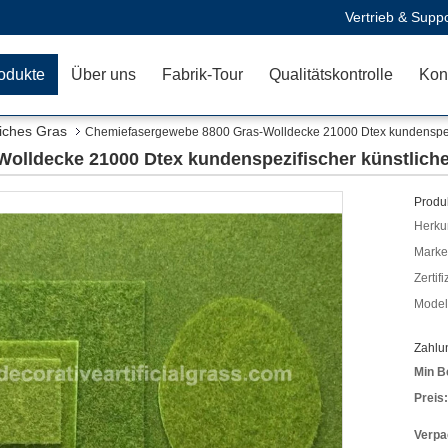
Vertrieb & Suppo
odukte
Über uns
Fabrik-Tour
Qualitätskontrolle
Kon
liches Gras
Chemiefasergewebe 8800 Gras-Wolldecke 21000 Dtex kundenspez
olldecke 21000 Dtex kundenspezifischer künstlich
Produk
Herkun
Mark
Zertif
Model
Zahlu
Min B
Preis:
Verpa