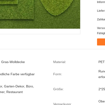
Infor
Liefer
Zahlu
Verso
Fähigk
e Gras-Wolldecke
Material:
PET
Rund
edliche Farbe verfügbar
Form:
erfo
r, Garten-Dekor, Büro,
Größe:
2*25
er, Restaurant
Oben
Verpackung: