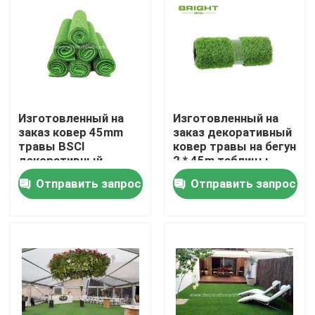
Тур по фабрике
Контроль качества
Изготовленный на
Изготовленный на
Свяжитесь с нами
заказ ковер 45mm
заказ декоративный
травы BSCI
ковер травы на бегун
декоративный
2 * 45m таблицы
Новости
искусственный без
таблицы/травы Faux
Отправить запрос
Отправить запрос
поддержки 100cm *
100cm
Случаи
Сделать запрос
Декоративная искусственная трава