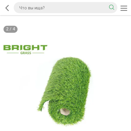
2
/
4