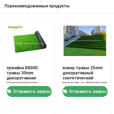
Порекомендованные продукты
лужайка 8800D
ковер травы 25mm
травы 30mm
декоративный
декоративная
синтетический
Дом
искусственная
поддельный/зеленая
устранимая для
искусственная трава
Отправить запрос
Отправить запрос
свадебного банкета
лестницы 60*120cm
Товары
О нас