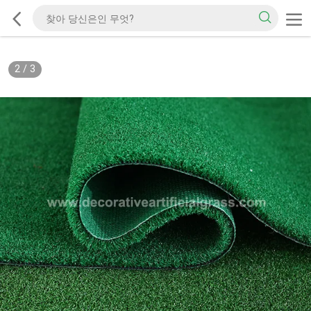
2
/
3