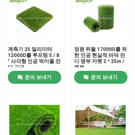
계측기 25 밀리미터
정원 뒤뜰 17000D를 위
12000D를 투프팅 5 / 8
한 인공 현실적 바닥 잔
" 사각형 인공 먹이풀 잔
디 명부 카펫 2 * 25m /
디 고급
명부
문의 보내기
문의 보내기
집
제품
회사 소개