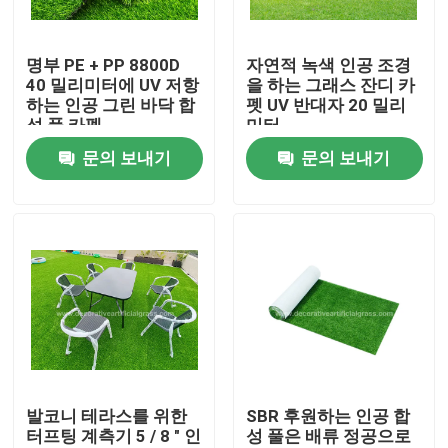
공장 견학
명부 PE + PP 8800D
자연적 녹색 인공 조경
40 밀리미터에 UV 저항
을 하는 그래스 잔디 카
하는 인공 그린 바닥 합
펫 UV 반대자 20 밀리
품질 관리
성 풀 카펫
미터
문의 보내기
문의 보내기
문의하기
소식
케이스
조회를 요청하다
발코니 테라스를 위한
SBR 후원하는 인공 합
터프팅 계측기 5 / 8 " 인
성 풀은 배류 정공으로
장식적 인공 먹이풀