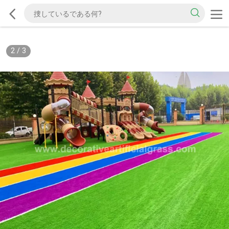
2
/
3