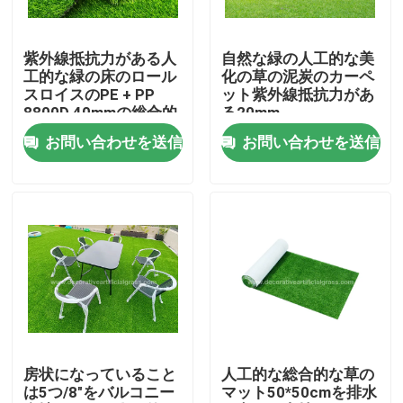
工場見学
紫外線抵抗力がある人
自然な緑の人工的な美
工的な緑の床のロール
化の草の泥炭のカーペ
スロイスのPE + PP
ット紫外線抵抗力があ
品質管理
8800D 40mmの総合的
る20mm
な草のカーペット
お問い合わせを送信
お問い合わせを送信
お問い合わせ
ニュース
ケース
引用を要求
房状になっていること
人工的な総合的な草の
は5つ/8"をバルコニー
マット50*50cmを排水
装飾的な人工的な草