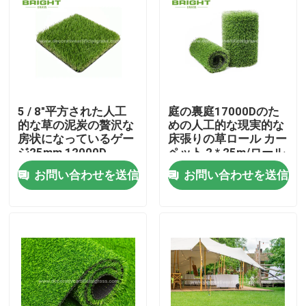
5 / 8"平方された人工
庭の裏庭17000Dのた
的な草の泥炭の贅沢な
めの人工的な現実的な
房状になっているゲー
床張りの草ロール カー
ジ25mm 12000D
ペット 2 * 25m/ロール
お問い合わせを送信
お問い合わせを送信
家
製品
私たちに関しては