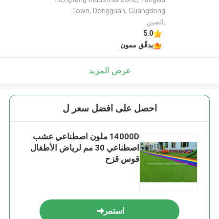
Town, Dongguan, Guangdong
,الصين
5.0
يدقّق ممون
عرض المزيد
احصل على افضل سعر ل
14000D ملون اصطناعي عشب
اصطناعي 30 مم لرياض الأطفال
قوس قزح
استمر