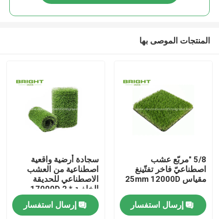
المنتجات الموصى بها
مسكن
5/8 "مربّع عشب
سجادة أرضية واقعية
اصطناعيّ فاخر تفتّينغ
اصطناعية من العشب
مقياس 25mm 12000D
الاصطناعي للحديقة
منتجات
الخلفية 17000D 2 *
25m / Roll
إرسال استفسار
إرسال استفسار
معلومات عنا