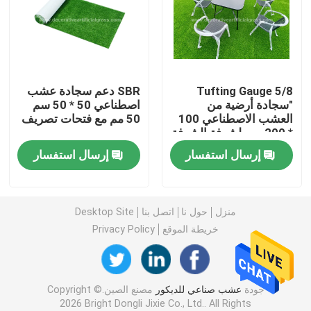
عشب صناعي
زهور الحرير الاصطناعي
Tufting Gauge 5/8
SBR دعم سجادة عشب
"سجادة أرضية من
اصطناعي 50 * 50 سم
العشب الاصطناعي 100
50 مم مع فتحات تصريف
بتلات الزهور الاصطناعية
* 200 سم لشرفة الشرفة
إرسال استفسار
إرسال استفسار
كرة زهرة اصطناعية
نباتات الزينة الاصطناعية
منزل
حول نا
اتصل بنا
Desktop Site
خريطة الموقع
Privacy Policy
الحلي الزخرفية
جودة
عشب صناعي للديكور
مصنع الصين.Copyright ©
حصيرة طحلب اصطناعي
2026 Bright Dongli Jixie Co., Ltd.. All Rights