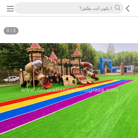
3
/
2