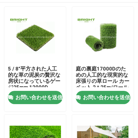
5 / 8"平方された人工
庭の裏庭17000Dのた
的な草の泥炭の贅沢な
めの人工的な現実的な
房状になっているゲー
床張りの草ロール カー
ジ25mm 12000D
ペット 2 * 25m/ロール
家
お問い合わせを送信
お問い合わせを送信
製品
私たちに関しては