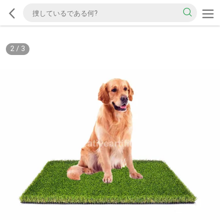
2
/
3