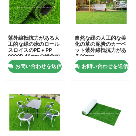
工場見学
品質管理
紫外線抵抗力がある人
自然な緑の人工的な美
工的な緑の床のロール
化の草の泥炭のカーペ
スロイスのPE + PP
ット紫外線抵抗力があ
お問い合わせ
8800D 40mmの総合的
る20mm
な草のカーペット
お問い合わせを送信
お問い合わせを送信
ニュース
ケース
引用を要求
装飾的な人工的な草