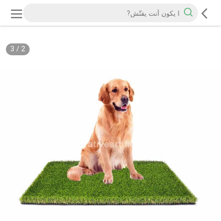
3
/
2