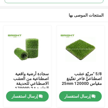
المنتجات الموصى بها
5/8 "مربّع عشب
سجادة أرضية واقعية
مسكن
اصطناعيّ فاخر تفتّينغ
اصطناعية من العشب
مقياس 25mm 12000D
الاصطناعي للحديقة
الخلفية 17000D 2 *
منتجات
25m / Roll
إرسال استفسار
إرسال استفسار
معلومات عنا