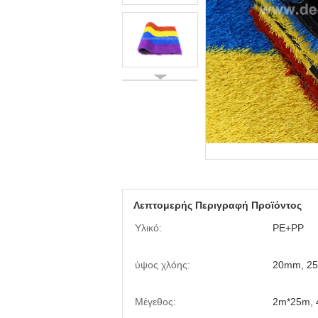
Λεπτομερής Περιγραφή Προϊόντος
Υλικό:
PE+PP
ύψος χλόης:
20mm, 2
Μέγεθος:
2m*25m, 