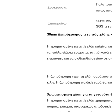
Πολυ τσάν
Συσκευασία:
όπως απαι
τεχνητός
Επισημαίνω:
SGS τεχν
30mm ζωηρόχρωμος τεχνητός χλόης κ
Η χρωματισμένη τεχνητή χλόη καλείται ε
τα πολλαπλάσια χρώματα, τα πιό κοινά χ
επιφάνειες και να υιοθετηθεί σχεδόν σε 
Η ζωηρόχρωμη τεχνητή χλόη ουράνιων τόξ
κ.λπ. Η ζωηρόχρωμη παιδική χαρά θα ικα
Χρωματισμένη χλόη για τα γεγονότα 
Η χρωματισμένη τεχνητή χλόη χρησιμοποιε
σωρός, ελαφριά, οικονομικώς αποδοτική κ