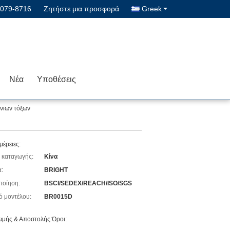
8079-8716
Ζητήστε μια προσφορά
Greek
Νέα
Υποθέσεις
νιων τόξων
μέρειες:
 καταγωγής:
Κίνα
:
BRIGHT
ποίηση:
BSCI/SEDEX/REACH/ISO/SGS
ό μοντέλου:
BR0015D
μής & Αποστολής Όροι: