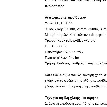
εμπορικών εκθέσεων, αυτοκίνητο παρουσιά
περισσότερο.
Λεπτομέρειες προϊόντων
Υλικό: PE, PE+PP
Ύψος χλόης: 20mm, 25mm, 30mm, 35
Μορφή σωρών: Κατ' ευθείαν + έκαμψε τη
Χρώμα: Red+Yellow+Blue+Purple
DTEX: 8800D
Πυκνότητα: 15750 turfs/㎡
Πλάτος ρόλων: 2m/4m
Χρήση: Παιδικός σταθμός, τάπητας, κήπ
Κατασκευάζουμε ποικίλη τεχνητή χλόη, σ
χλόης για το φράκτη, της χλόης κατοικίδ
χλόης, του τάπητα χλόης, της κουβέρτας 
Τεχνητά οφέλη χλόης και τύρφης
1, άριστη απόδοση αναπήδησης και μαλα