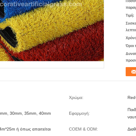
Ποσό
παραγ
Τιμή:
Συσκε
λεπτο
Χρόνο
Όροι 
Δυνατ
προσ
Χρώμα:
Red
Παιδ
5mm, 30mm, 35mm, 40mm
Εφαρμογή:
ναυ
4m*25m ή όπως απαιτείται
COEM & ODM:
Διαθ