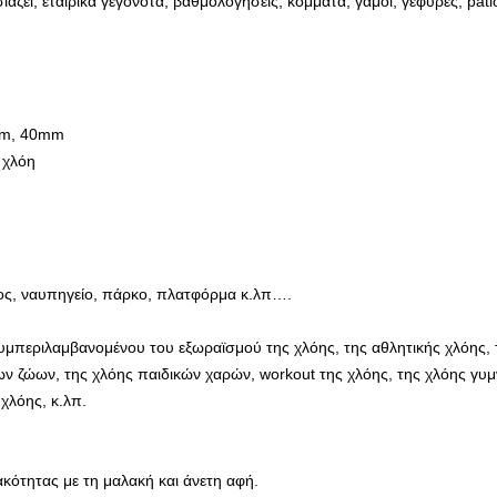
ζει, εταιρικά γεγονότα, βαθμολογήσεις, κόμματα, γάμοι, γέφυρες, pat
mm, 40mm
 χλόη
ος, ναυπηγείο, πάρκο, πλατφόρμα κ.λπ….
υμπεριλαμβανομένου του εξωραϊσμού της χλόης, της αθλητικής χλόης, 
ιων ζώων, της χλόης παιδικών χαρών, workout της χλόης, της χλόης γυμ
χλόης, κ.λπ.
κότητας με τη μαλακή και άνετη αφή.