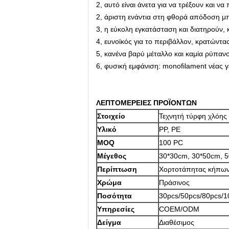
2, αυτό είναι άνετα για να τρέξουν και να
2, άριστη ενάντια στη φθορά απόδοση μ
3, η εύκολη εγκατάσταση και διατηρούν,
4, ευνοϊκός για το περιβάλλον, κρατώντας
5, κανένα βαρύ μέταλλο και καμία ρύπανσ
6, φυσική εμφάνιση: monofilament νέας γ
ΛΕΠΤΟΜΕΡΕΙΕΣ ΠΡΟΪΟΝΤΩΝ
Στοιχείο
Τεχνητή τύρφη χλόης
Υλικό
PP, PE
MOQ
100 PC
Μέγεθος
30*30cm, 30*50cm, 
Περίπτωση
Χορτοτάπητας κήπων,
Χρώμα
Πράσινος
Ποσότητα
30pcs/50pcs/80pcs/1
Υπηρεσίες
COEM/ODM
Δείγμα
Διαθέσιμος