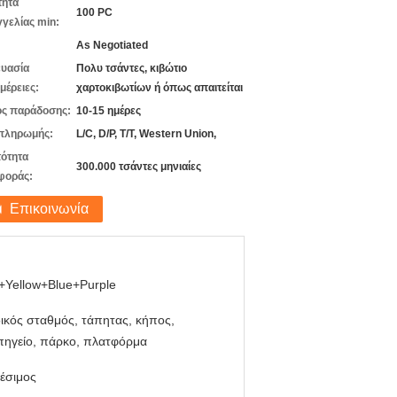
τητα
100 PC
γελίας min:
As Negotiated
υασία
Πολυ τσάντες, κιβώτιο
μέρειες:
χαρτοκιβωτίων ή όπως απαιτείται
ς παράδοσης:
10-15 ημέρες
πληρωμής:
L/C, D/P, T/T, Western Union,
ότητα
300.000 τσάντες μηνιαίες
φοράς:
Επικοινωνία
+Yellow+Blue+Purple
ικός σταθμός, τάπητας, κήπος,
πηγείο, πάρκο, πλατφόρμα
έσιμος