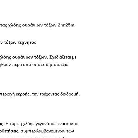
ητας χλόης ουράνιων τόξων 2m*25m
,
ν τόξων τεχνητός
χλόης
ουράνιων τόξων
.
Σχεδιάζεται με
ετηθούν πέρα από οποιεσδήποτε έξω
περιοχή εκροής, την τρέχοντας διαδρομή,
ς. Η τύρφη χλόης γεγονότος είναι κοντοί
τοποθετήσεις, συμπεριλαμβανομένων των