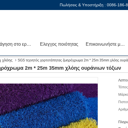
Πωλήσεις & Υποστήριξη :
0086-186-
Ξενάγηση στο εργοστάσιο
Ελεγχος ποιότητας
Επικοινωνήστε μαζί μας
η χλόης
SGS τεχνητός χορτοτάπητας ζωηρόχρωμα 2m * 25m 35mm χλόης ουρά
ωηρόχρωμα 2m * 25m 35mm χλόης ουράνιων τόξων
Λεπτο
Τόπος
Μάρκα
Πιστο
Αριθμ
Πληρω