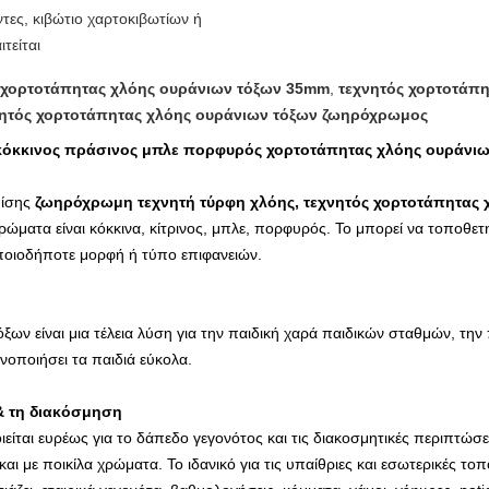
τες, κιβώτιο χαρτοκιβωτίων ή
τείται
 χορτοτάπητας χλόης ουράνιων τόξων 35mm
,
τεχνητός χορτοτάπ
ητός χορτοτάπητας χλόης ουράνιων τόξων ζωηρόχρωμος
όκκινος πράσινος μπλε πορφυρός χορτοτάπητας χλόης ουράνιω
πίσης
ζωηρόχρωμη τεχνητή τύρφη χλόης,
τεχνητός χορτοτάπητας 
ρώματα είναι κόκκινα, κίτρινος, μπλε, πορφυρός. Το μπορεί να τοποθ
οποιοδήποτε μορφή ή τύπο επιφανειών.
ων είναι μια τέλεια λύση για την παιδική χαρά παιδικών σταθμών, την 
νοποιήσει τα παιδιά εύκολα.
& τη διακόσμηση
ίται ευρέως για το δάπεδο γεγονότος και τις διακοσμητικές περιπτώσει
αι με ποικίλα χρώματα. Το ιδανικό για τις υπαίθριες και εσωτερικές 