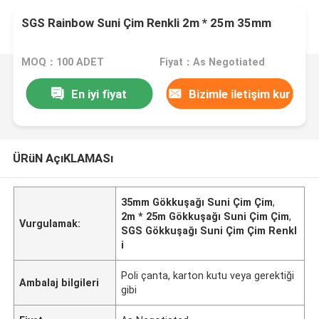
SGS Rainbow Suni Çim Renkli 2m * 25m 35mm
MOQ：100 ADET
Fiyat：As Negotiated
En iyi fiyat
Bizimle iletişim kur
ÜRüN AçıKLAMASı
35mm Gökkuşağı Suni Çim Çim
,
2m * 25m Gökkuşağı Suni Çim Çim
,
Vurgulamak:
SGS Gökkuşağı Suni Çim Çim Renkl
i
Poli çanta, karton kutu veya gerektiği
Ambalaj bilgileri
gibi