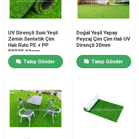
Fabrika turu
UV Dirençli Suni Yeşil
Doğal Yeşil Yapay
Kalite kontrol
Zemin Sentetik Çim
Peyzaj Çim Çim Halı UV
Halı Rulo PE + PP
Dirençli 20mm
8800D 40mm
Bize Ulaşın
Talep Gönder
Talep Gönder
Haberler
Vakalar
Bir teklif isteği
Dekoratif Suni Çim