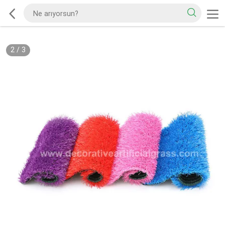
2
/
3