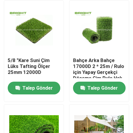
5/8 "Kare Suni Çim
Bahçe Arka Bahçe
Lüks Tafting Ölçer
17000D 2 * 25m / Rulo
25mm 12000D
için Yapay Gerçekçi
Döşeme Çim Rulo Halı
Talep Gönder
Talep Gönder
Ev
Ürün:% s
Hakkımızda