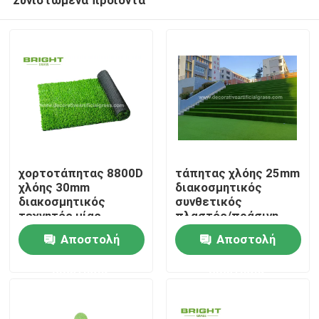
χορτοτάπητας 8800D
τάπητας χλόης 25mm
χλόης 30mm
διακοσμητικός
διακοσμητικός
συνθετικός
τεχνητός μίας
πλαστός/πράσινη
Σπίτι
χρήσης για τη
τεχνητή χλόη
Αποστολή
Αποστολή
δεξίωση γάμου
60*120cm
σκαλοπατιών
ερώτησης
ερώτησης
Προϊόντα
Σχετικά με εμάς