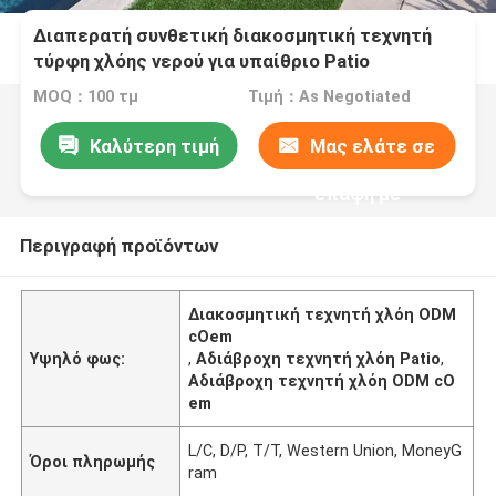
Διαπερατή συνθετική διακοσμητική τεχνητή
τύρφη χλόης νερού για υπαίθριο Patio
MOQ：100 τμ
Τιμή：As Negotiated
Καλύτερη τιμή
Μας ελάτε σε
επαφή με
Περιγραφή προϊόντων
Διακοσμητική τεχνητή χλόη ODM
cOem
Υψηλό φως:
,
Αδιάβροχη τεχνητή χλόη Patio
,
Αδιάβροχη τεχνητή χλόη ODM cO
em
L/C, D/P, T/T, Western Union, MoneyG
Όροι πληρωμής
ram