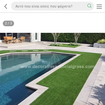
2
/
3