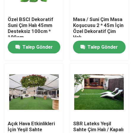
Fabrika turu
Özel BSCI Dekoratif
Masa / Suni Çim Masa
Suni Çim Halı 45mm
Koşucusu 2 * 45m İçin
Desteksiz 100cm *
Özel Dekoratif Çim
Kalite kontrol
100cm
Halı
Talep Gönder
Talep Gönder
Bize Ulaşın
Haberler
Vakalar
Bir teklif isteği
Açık Hava Etkinlikleri
SBR Lateks Yeşil
İçin Yeşil Sahte
Sahte Çim Halı / Kapalı
Dekoratif Suni Çim