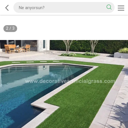
2
/
3