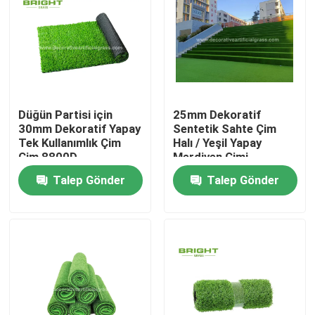
Düğün Partisi için
25mm Dekoratif
30mm Dekoratif Yapay
Sentetik Sahte Çim
Tek Kullanımlık Çim
Halı / Yeşil Yapay
Çim 8800D
Merdiven Çimi
60*120cm
Talep Gönder
Talep Gönder
Ev
Ürün:% s
Hakkımızda