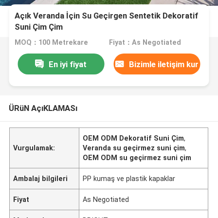
Açık Veranda İçin Su Geçirgen Sentetik Dekoratif
Suni Çim Çim
MOQ：100 Metrekare
Fiyat：As Negotiated
En iyi fiyat
Bizimle iletişim kur
ÜRüN AçıKLAMASı
OEM ODM Dekoratif Suni Çim
,
Vurgulamak:
Veranda su geçirmez suni çim
,
OEM ODM su geçirmez suni çim
Ambalaj bilgileri
PP kumaş ve plastik kapaklar
Fiyat
As Negotiated