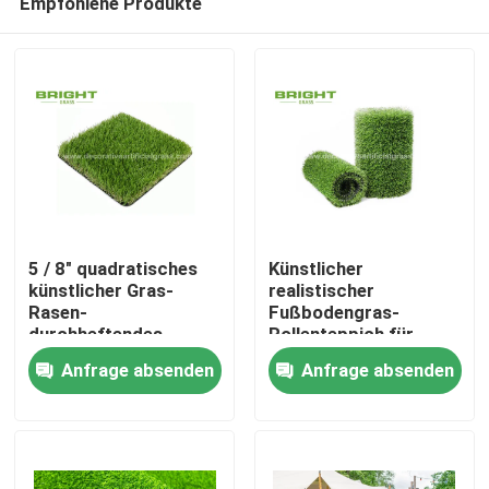
Empfohlene Produkte
5 / 8" quadratisches
Künstlicher
künstlicher Gras-
realistischer
Rasen-
Fußbodengras-
durchheftendes
Rollenteppich für
Heim
Luxusmessgerät
Garten-Hinterhof
Anfrage absenden
Anfrage absenden
25mm 12000D
17000D 2 * 25m/Rolle
Produkte
Über uns