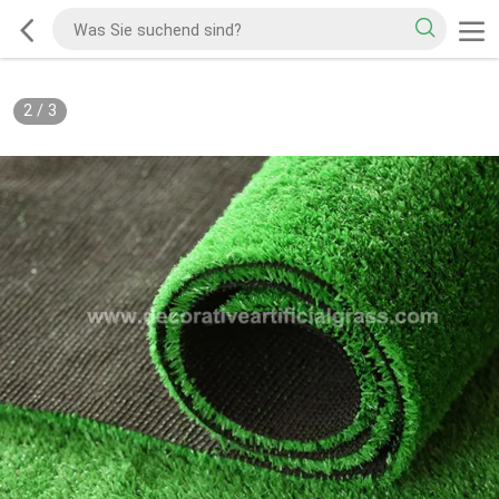
2
/
3