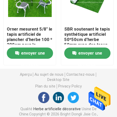
Gazon artificiel d'herbe
Orner mesurent 5/8" le
SBR soutenant le tapis
Fleurs de soie artificielle
tapis artificiel de
synthétique artificiel
plancher d'herbe 100 *
50*50cm d'herbe
200cm pour la
50mm avec des trous
Pétales de fleurs artificielles
terrasse de balcon
de drainage
envoyer une
envoyer une
Boule de fleurs artificielles
demande
demande
Aperçu
Au sujet de nous
Contactez-nous
Usines artificielles de décoration
Desktop Site
Plan du site
Privacy Policy
Ornements décoratifs
Qualité
Herbe artificielle décorative
Usine De
Moss Mat artificiel
Chine.Copyright © 2026 Bright Dongli Jixie Co.,