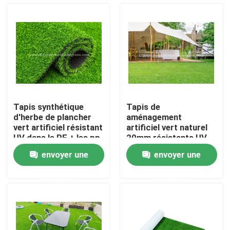
Visite de l'usine
Contrôle de qualité
Nous contacter
Tapis synthétique
Tapis de
d'herbe de plancher
aménagement
Nouvelles
vert artificiel résistant
artificiel vert naturel
UV dans le PE + les pp
20mm résistants UV
8800D 40mm de Rolls
de gazon d'herbe
envoyer une
envoyer une
Cas
demande
demande
Demander un devis
Herbe artificielle décorative