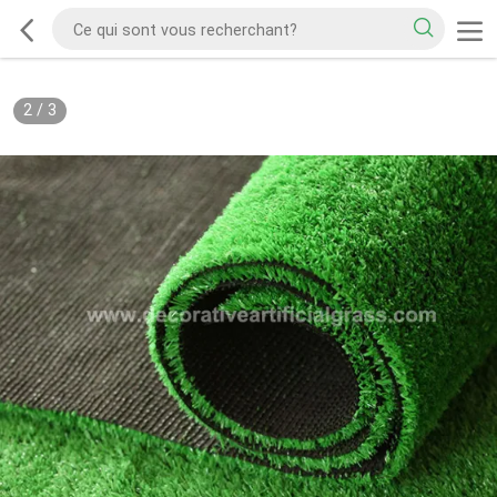
2
/
3