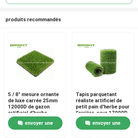
produits recommandés
5 / 8" mesure ornante
Tapis parquetant
Maison
de luxe carrée 25mm
réaliste artificiel de
12000D de gazon
petit pain d'herbe pour
artificiel d'herbe
l'arrière-cour 17000D
Des produits
de jardin 2 * 25m/petit
envoyer une
envoyer une
pain
demande
demande
À propos de nous