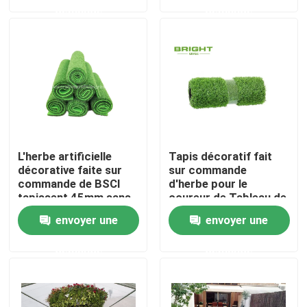
demande
demande
Visite de l'usine
Contrôle de qualité
Nous contacter
L'herbe artificielle
Tapis décoratif fait
Nouvelles
décorative faite sur
sur commande
commande de BSCI
d'herbe pour le
tapissent 45mm sans
coureur de Tableau de
soutenir 100cm *
Tableau/herbe de Faux
Cas
envoyer une
envoyer une
100cm
2 * 45m
demande
demande
Demander un devis
Herbe artificielle décorative