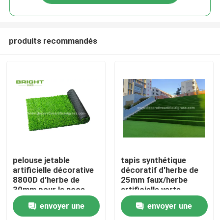
produits recommandés
Maison
pelouse jetable
tapis synthétique
artificielle décorative
décoratif d'herbe de
8800D d'herbe de
25mm faux/herbe
Des produits
30mm pour la noce
artificielle verte
d'escalier 60*120cm
envoyer une
envoyer une
À propos de nous