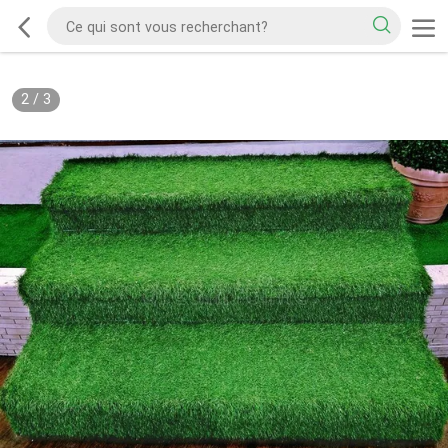
2
/
3