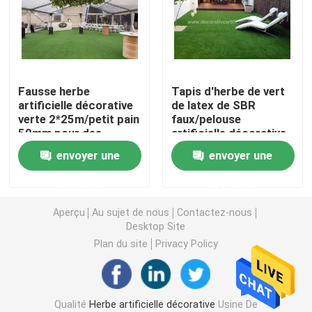
Gazon artificiel d'herbe
Fleurs de soie artificielle
Fausse herbe
Tapis d'herbe de vert
artificielle décorative
de latex de SBR
verte 2*25m/petit pain
faux/pelouse
Pétales de fleurs artificielles
50mm pour des
artificielle décorative
événements extérieurs
d'herbe pour 30mm
envoyer une
envoyer une
d'intérieur
Boule de fleurs artificielles
demande
demande
Usines artificielles de décoration
Aperçu
Au sujet de nous
Contactez-nous
Desktop Site
Plan du site
Privacy Policy
Ornements décoratifs
Moss Mat artificiel
Qualité
Herbe artificielle décorative
Usine De