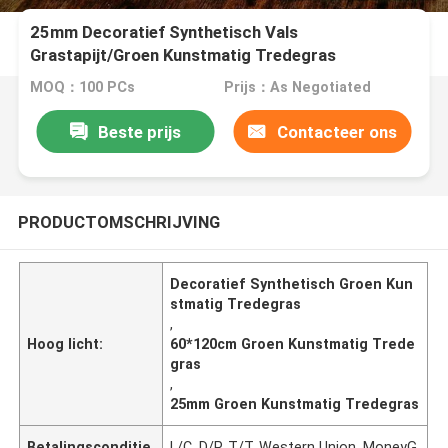
25mm Decoratief Synthetisch Vals
Grastapijt/Groen Kunstmatig Tredegras
60*120cm
MOQ：100 PCs
Prijs：As Negotiated
Beste prijs
Contacteer ons
PRODUCTOMSCHRIJVING
Decoratief Synthetisch Groen Kun
stmatig Tredegras
,
Hoog licht:
60*120cm Groen Kunstmatig Trede
gras
,
25mm Groen Kunstmatig Tredegras
Betalingsconditie
L/C, D/P, T/T, Western Union, MoneyG