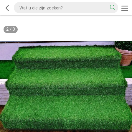
2
/
3