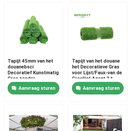
Fabrieksrondleiding
Kwaliteitscontrole
Neem contact met ons op
Tapijt 45mm van het
Tapijt van het douane
douanebsci
het Decoratieve Gras
Nieuws
Decoratief Kunstmatig
voor Lijst/Faux-van de
Gras zonder
Graslijst Agent 2 *
Steunende 100cm *
45m
Aanvraag sturen
Aanvraag sturen
100cm
Gevallen
Een offerte aanvragen
Decoratief Kunstmatig Gras