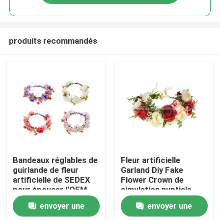
produits recommandés
Maison
Bandeaux réglables de
Fleur artificielle
guirlande de fleur
Garland Diy Fake
artificielle de SEDEX
Flower Crown de
Des produits
pour épouser l'OEM
simulation nuptiale
18cm
envoyer une
envoyer une
À propos de nous