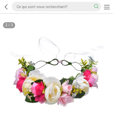
2
/
3