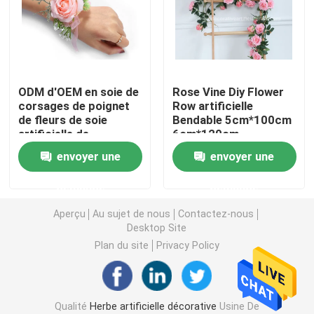
Gazon artificiel d'herbe
Fleurs de soie artificielle
ODM d'OEM en soie de
Rose Vine Diy Flower
corsages de poignet
Row artificielle
de fleurs de soie
Bendable 5cm*100cm
Pétales de fleurs artificielles
artificielle de
6cm*120cm
demoiselle d'honneur
envoyer une
envoyer une
Boule de fleurs artificielles
demande
demande
Usines artificielles de décoration
Aperçu
Au sujet de nous
Contactez-nous
Desktop Site
Plan du site
Privacy Policy
Ornements décoratifs
Moss Mat artificiel
Qualité
Herbe artificielle décorative
Usine De