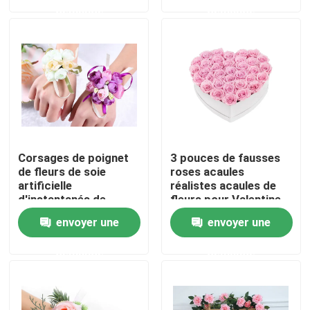
demande
demande
Visite de l'usine
Contrôle de qualité
Nous contacter
Corsages de poignet
3 pouces de fausses
Nouvelles
de fleurs de soie
roses acaules
artificielle
réalistes acaules de
d'instantanés de
fleurs pour Valentine
Sproms de mariages
Weddings Decor
Cas
envoyer une
envoyer une
de pays
demande
demande
Demander un devis
Herbe artificielle décorative