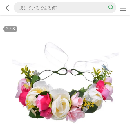
2
/
3