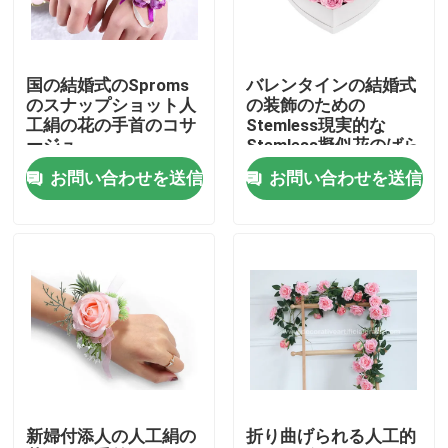
工場見学
国の結婚式のSproms
バレンタインの結婚式
のスナップショット人
の装飾のための
品質管理
工絹の花の手首のコサ
Stemless現実的な
ージュ
Stemless擬似花のばら
3インチの
お問い合わせを送信
お問い合わせを送信
お問い合わせ
ニュース
ケース
引用を要求
新婦付添人の人工絹の
折り曲げられる人工的
装飾的な人工的な草