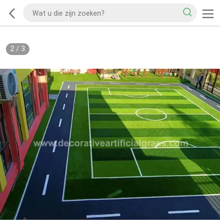
2
/
3