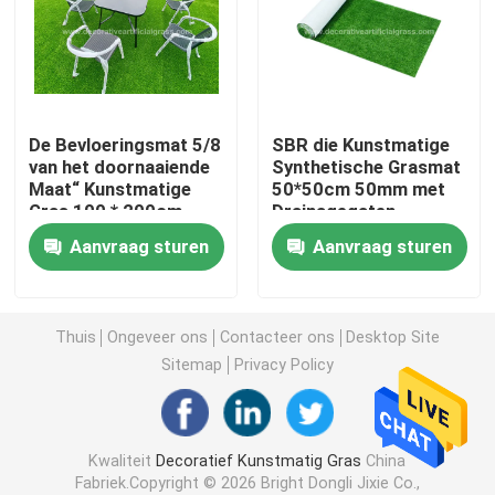
Kunstmatig Grasgras
Kunstzijdebloemen
De Bevloeringsmat 5/8
SBR die Kunstmatige
van het doornaaiende
Synthetische Grasmat
Maat“ Kunstmatige
50*50cm 50mm met
Kunstmatige bloemblaadjes
Gras 100 * 200cm
Drainagegaten
voor Balkonterras
steunen
Aanvraag sturen
Aanvraag sturen
Kunstbloembal
Kunstmatige Decoratieinstallaties
Thuis
Ongeveer ons
Contacteer ons
Desktop Site
Sitemap
Privacy Policy
Decoratieve Ornamenten
Kwaliteit
Decoratief Kunstmatig Gras
China
Kunstmatig Moss Mat
Fabriek.Copyright © 2026 Bright Dongli Jixie Co.,