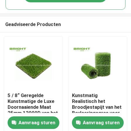
Geadviseerde Producten
Huis
5 / 8“ Geregelde
Kunstmatig
Kunstmatige de Luxe
Realistisch het
Doornaaiende Maat
Broodjestapijt van het
Producten
25mm 12000D van het
Bevloeringsgras voor
Grasgras
Tuinbinnenplaats
Aanvraag sturen
Aanvraag sturen
17000D 2 *
Over ons
25m/Broodje