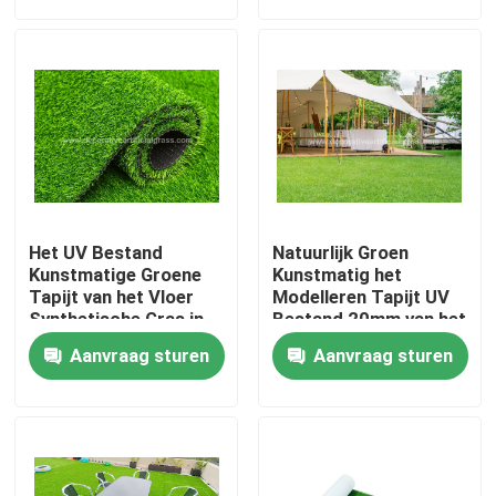
Fabrieksrondleiding
Kwaliteitscontrole
Neem contact met ons op
Het UV Bestand
Natuurlijk Groen
Nieuws
Kunstmatige Groene
Kunstmatig het
Tapijt van het Vloer
Modelleren Tapijt UV
Synthetische Gras in
Bestand 20mm van het
Broodjespe + pp
Grasgras
Gevallen
Aanvraag sturen
Aanvraag sturen
8800D 40mm
Een offerte aanvragen
Decoratief Kunstmatig Gras