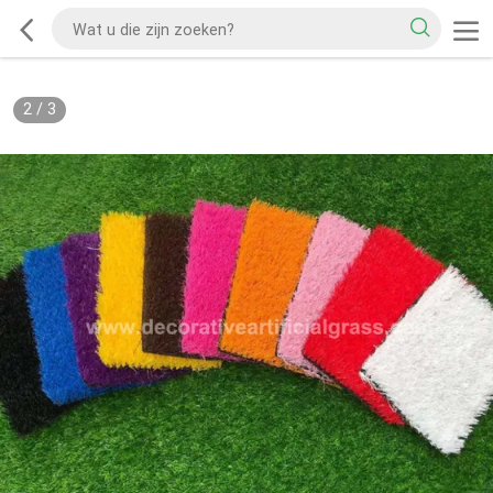
2
/
3