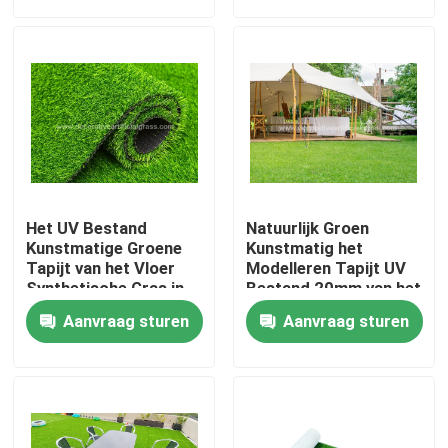
Fabrieksrondleiding
Kwaliteitscontrole
Neem contact met ons op
Het UV Bestand
Natuurlijk Groen
Nieuws
Kunstmatige Groene
Kunstmatig het
Tapijt van het Vloer
Modelleren Tapijt UV
Synthetische Gras in
Bestand 20mm van het
Broodjespe + pp
Grasgras
Gevallen
Aanvraag sturen
Aanvraag sturen
8800D 40mm
Een offerte aanvragen
Decoratief Kunstmatig Gras