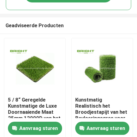
Geadviseerde Producten
Huis
5 / 8“ Geregelde
Kunstmatig
Kunstmatige de Luxe
Realistisch het
Doornaaiende Maat
Broodjestapijt van het
Producten
25mm 12000D van het
Bevloeringsgras voor
Grasgras
Tuinbinnenplaats
Aanvraag sturen
Aanvraag sturen
17000D 2 *
Over ons
25m/Broodje