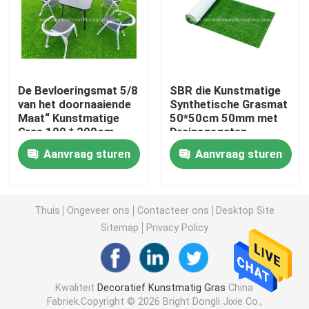
Kunstmatig Grasgras
Kunstzijdebloemen
De Bevloeringsmat 5/8
SBR die Kunstmatige
van het doornaaiende
Synthetische Grasmat
Maat“ Kunstmatige
50*50cm 50mm met
Kunstmatige bloemblaadjes
Gras 100 * 200cm
Drainagegaten
voor Balkonterras
steunen
Aanvraag sturen
Aanvraag sturen
Kunstbloembal
Kunstmatige Decoratieinstallaties
Thuis
Ongeveer ons
Contacteer ons
Desktop Site
Sitemap
Privacy Policy
Decoratieve Ornamenten
Kwaliteit
Decoratief Kunstmatig Gras
China
Kunstmatig Moss Mat
Fabriek.Copyright © 2026 Bright Dongli Jixie Co.,