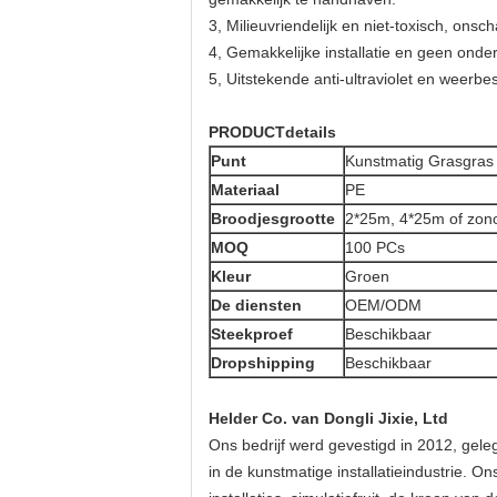
3, Milieuvriendelijk en niet-toxisch, ons
4, Gemakkelijke installatie en geen onde
5, Uitstekende anti-ultraviolet en weerb
PRODUCTdetails
Punt
Kunstmatig Grasgras
Materiaal
PE
Broodjesgrootte
2*25m, 4*25m of zon
MOQ
100 PCs
Kleur
Groen
De diensten
OEM/ODM
Steekproef
Beschikbaar
Dropshipping
Beschikbaar
Helder Co. van Dongli Jixie, Ltd
Ons bedrijf werd gevestigd in 2012, gel
in de kunstmatige installatieindustrie. 