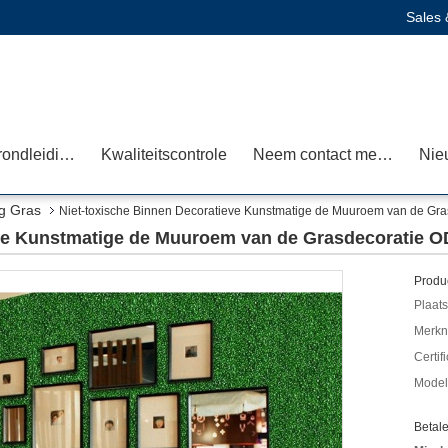
Sales 
Fabrieksrondleiding
Kwaliteitscontrole
Neem contact met ons op
Nie
ig Gras
Niet-toxische Binnen Decoratieve Kunstmatige de Muuroem van de Gr
eve Kunstmatige de Muuroem van de Grasdecoratie 
Produc
Plaats
Merkn
Certif
Mode
Betal