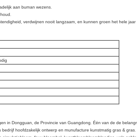
chadelijk aan buman wezens.
rhoud.
estendigheid, verdwijnen nooit langzaam, en kunnen groen het hele jaa
odig
egen in Dongguan, de Provincie van Guangdong. Één van de de belangri
Ons bedrijf hoofdzakelijk ontwerp en munufacture kunstmatig gras & gra