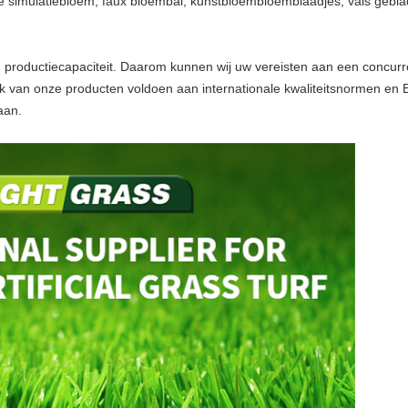
n de simulatiebloem, faux bloembal, kunstbloembloemblaadjes, vals geblad
n productiecapaciteit. Daarom kunnen wij uw vereisten aan een concurr
Elk van onze producten voldoen aan internationale kwaliteitsnormen e
aan.