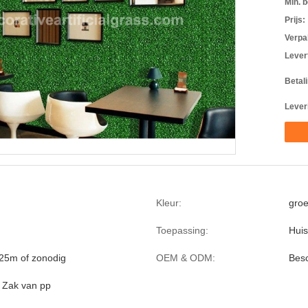
Min. b
Prijs:
Verpa
Levert
Betal
Lever
Kleur:
gro
Toepassing:
Huis
25m of zonodig
OEM & ODM:
Bes
c Zak van pp