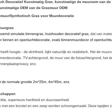
sch Decoratief Kunstmatig Gras
,
kunstmatige de muuroem van de
unstmatige OEM van de Grasmuur ODM
muur/Synthetisch Gras voor Muurdecoratie
Muurgras
noemd simulatie binnen
gras, huishouden decoratief gras,
dat van materi
or binnen en openluchtdecoratie, zoals binnenmuurdecor of openluchtt
eft hoogte - de dichtheid, kijkt natuurlijk en realistisch. Het de muur
kamerdecoratie, TV-achtergrond, de muur van de fotoachtergrond, het 
nnenplaatsprivacy, enz.
t de normale grootte 2m*25m, 4m*45m, enz.
nschappen
riële, superieure hardheid en duurzaamheid.
 met een borstel en een zeep worden schoongemaakt. Deze tapijten zij