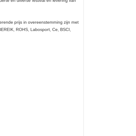
erte en diverse festival en levering van
erende prijs in overeenstemming zijn met
n BEREIK, ROHS, Labosport, Ce, BSCI,