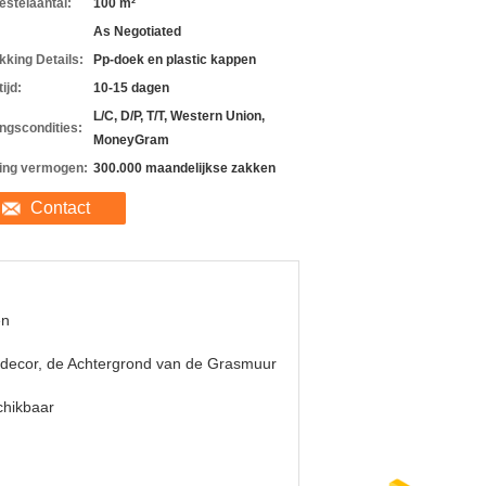
estelaantal:
100 m²
As Negotiated
kking Details:
Pp-doek en plastic kappen
ijd:
10-15 dagen
L/C, D/P, T/T, Western Union,
ingscondities:
MoneyGram
ing vermogen:
300.000 maandelijkse zakken
Contact
en
decor, de Achtergrond van de Grasmuur
chikbaar