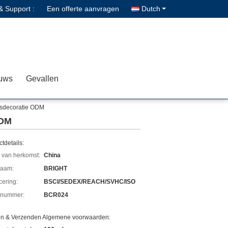
& Support :
Een offerte aanvragen
Dutch
uws
Gevallen
asdecoratie ODM
ODM
tdetails:
 van herkomst:
China
aam:
BRIGHT
icering:
BSCI/SEDEX/REACH/SVHC/ISO
lnummer:
BCR024
en & Verzenden Algemene voorwaarden: