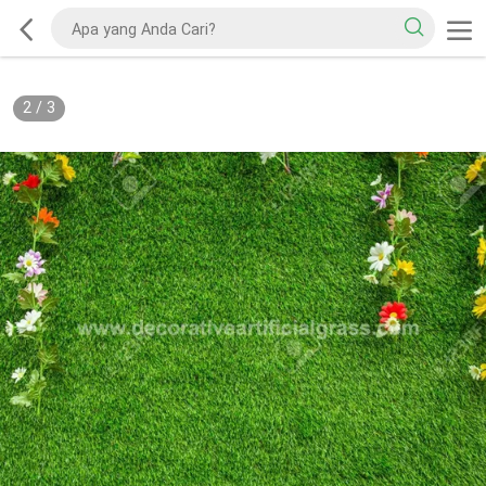
2
/
3