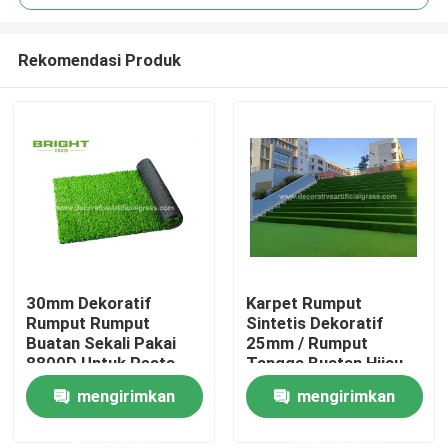
Rekomendasi Produk
30mm Dekoratif
Karpet Rumput
Rumah
Rumput Rumput
Sintetis Dekoratif
Buatan Sekali Pakai
25mm / Rumput
8800D Untuk Pesta
Tangga Buatan Hijau
Produk
Pernikahan
60 * 120cm
mengirimkan
mengirimkan
permintaan
permintaan
Tentang kami