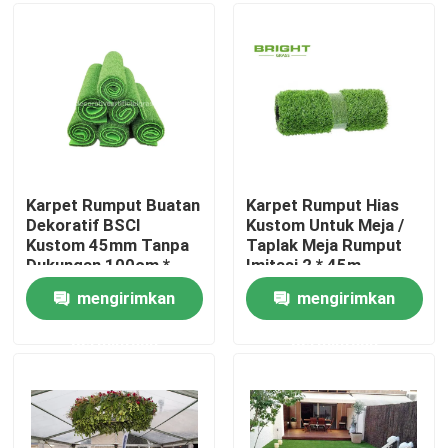
Tur Pabrik
Kontrol kualitas
Hubungi kami
Karpet Rumput Buatan
Karpet Rumput Hias
Dekoratif BSCI
Kustom Untuk Meja /
Kustom 45mm Tanpa
Taplak Meja Rumput
Berita
Dukungan 100cm *
Imitasi 2 * 45m
100cm
mengirimkan
mengirimkan
Kasus
permintaan
permintaan
Permintaan Penawaran
Rumput Buatan Hias