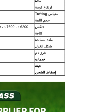
مادة
ارتفاع كومة
مقياس Tufting
حجم اللفة
دتكس
6200 د ، 7600 د ، 8800 د ، 10000 د ، 11000 د ، 12000 د ، 14000 د ، 17000 د ، إلخ.
كثافة
مادة مساندة
شكل الغزل
غرز / م
خدمات
عينة
إسقاط الشحن