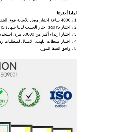
لماذا أخترتنا
1 ، 4000 ساعة اختبار مضاد للأشعة فوق البنفسجية: اجتازت منتجاتنا اختبار مضاد للأشعة فوق البنفسجية.
2 ، اختبار RoHS: اجتاز العشب لدينا شهادة RoHS عن طريق اختبار محتوى Pb و Cd.
3 ، اختبار ارتداء أكثر من 50000 مرة: استخدم خيوط عشب عالية الجودة وخيوط العشب المطورة ذاتيًا ، ويمكن ارتداؤها جدًا
4 ، اختبار مثبطات اللهب: الامتثال لمتطلبات رد الفعل على تصنيف النار: E fl.
5 ، وافق الفيفا المورد