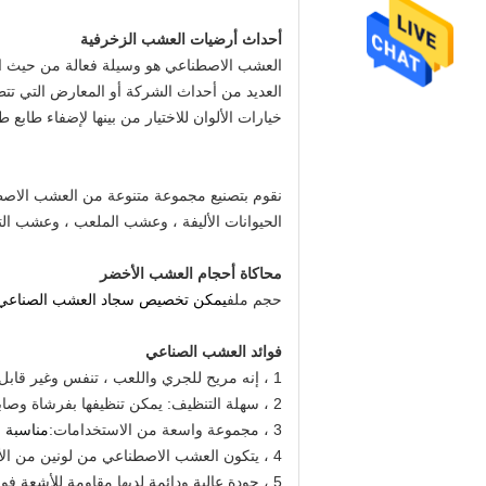
أحداث أرضيات العشب الزخرفية
العشب الاصطناعي هو وسيلة فعالة من حيث ال
العديد من أحداث الشركة أو المعارض التي تت
خيارات الألوان للاختيار من بينها لإضفاء طابع
نقوم بتصنيع مجموعة متنوعة من العشب الاص
الحيوانات الأليفة ، وعشب الملعب ، وعشب ال
محاكاة أحجام العشب الأخضر
حجم ملف
يمكن تخصيص سجاد العشب الصناعي ، الحجم الطبيعي يش
فوائد العشب الصناعي
1 ، إنه مريح للجري واللعب ، تنفس وغير قابل للانزلاق.
2 ، سهلة التنظيف: يمكن تنظيفها بفرشاة وصابون.يعتبر هذا السجاد الرفيق المثالي للحيوانات الأليفة ويسهل صيانته.
3 ، مجموعة واسعة من الاستخدامات:
مناسبة ل
4 ، يتكون العشب الاصطناعي من لونين من الأوراق المستقيمة والمنحنية ، والتي تبدو وكأنها عشب طبيعي حقيقي نابض بالحياة.
5 ، جودة عالية ودائمة.لديها مقاومة للأشعة فوق البنفسجية ومقاومة الطقس ، ولا تتلاشى أبدًا ، ويمكن أن تحافظ على اللون الأخضر على مدار السنة.