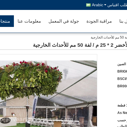
لب اقتباس
Arabic
 بنا
مراقبة الجودة
جولة في المعمل
معلومات عنا
منتجا
اث الخارجية
الصين
BRIG
BSCI
BR00
ة
As Ne
أو حسب
الطلب