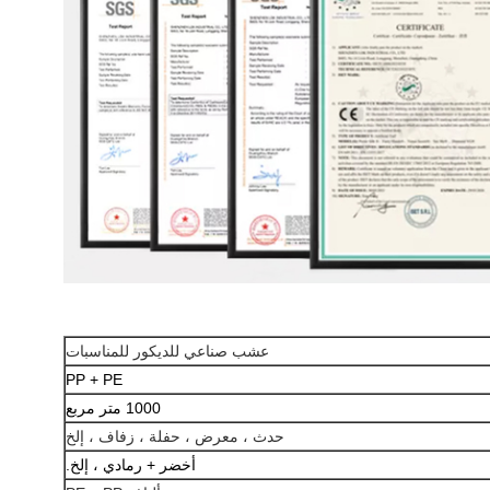
عشب صناعي للديكور للمناسبات
PP + PE
1000 متر مربع
حدث ، معرض ، حفلة ، زفاف ، إلخ
أخضر + رمادي ، إلخ.