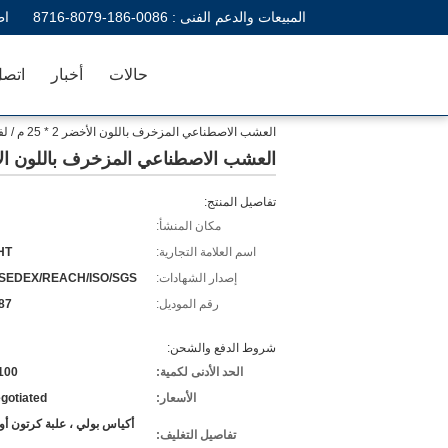
المبيعات والدعم الفنى :
0086-186-8079-8716
اط
حالات
أخبار
اتصل
العشب الاصطناعي المزخرف باللون الأخضر 2 * 25 م / لفة 50 مم للأحداث الخارجية
العشب الاصطناعي المزخرف باللون الأخضر 2 * 25 م / لفة 50 مم للأحد
تفاصيل المنتج:
مكان المنشأ:
اسم العلامة التجارية:
HT
إصدار الشهادات:
/SEDEX/REACH/ISO/SGS
رقم الموديل:
87
شروط الدفع والشحن:
الحد الأدنى لكمية:
100 قطع
الأسعار:
gotiated
أكياس بولي ، علبة كرتون 
تفاصيل التغليف: