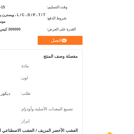
وقت التسليم:
10-15
L / C ، D / P ، T / T ، و
شروط الدفع:
موني
القدرة على العرض:
300000 كيس شهريًا
اتصل
مفصلة وصف المنتج
مادة:
لون:
طلب:
ديكور 
تصنيع المعدات الأصلية وأوديإم:
إبراز:
العشب الأخضر المزيف / العشب الاصطناعي ال