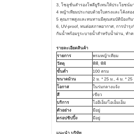
3, โซลูชั่นสำรองโพลียูรีเทนให้ประโย
4 หญ้าเทียมประกอบด้วยใบตรงและโค้งสองสี
5 คุณภาพสูงและทนทานมีคุณสมบัติป้องกัน
6, UV-proof, ทนต่อสภาพอากาศ, การบำรุงรั
กันน้ำพร้อมรูระบายน้ำสำหรับน้ำผ่าน, ทำ
รายละเอียดสินค้า
รายการ
พรมหญ้าเทียม
วัสดุ
พีพี, พีพี
ขั้นต่ำ
100 ตรม
ขนาดม้วน
2 ม. * 25 ม., 4 ม. * 25
โอกาส
ในร่มกลางแจ้ง
สี
เขียว
บริการ
โออีเอ็ม/โอเอ็มเอ็ม
ตัวอย่าง
มีอยู่
ดรอปชิปปิ้ง
มีอยู่
แนะนำ บริษัท