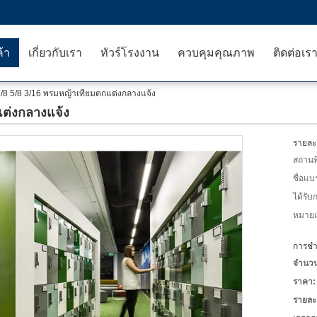
ค้า
เกี่ยวกับเรา
ทัวร์โรงงาน
ควบคุมคุณภาพ
ติดต่อเร
3/8 5/8 3/16 พรมหญ้าเทียมตกแต่งกลางแจ้ง
แต่งกลางแจ้ง
รายละเ
สถานที
ชื่อแบ
ได้รับ
หมายเล
การชำร
จำนวนสั
ราคา:
รายละ