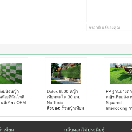
ังผนังหญ้า
Detex 8800 หญ้า
PP ฐานยางตก
พลีเอทิลีนโพลี
เทียมทนไฟ 30 มม.
หญ้าเทียมสังเ
ลีนสีเขียว OEM
No Toxic
Squared
สิ่งของ:
รั้วหญ้าเทียม
Interlocking กร
ง:
หญ้าเทียมปร
วัสดุ:
พีอี+พีพี
ชื่อผลิตภัณฑ์:
ัง
สี:
สีเขียวหรือตามคว
องหญ้าเทียมสี่เ
ีอี+พีพี
ามต้องการ
วัสดุ:
พีอี+พีพี
้าเทียม
กลีบดอกไม้ประดิษฐ์
ยว
สไตล์:
ทันสมัย
สี:
สีเขียว