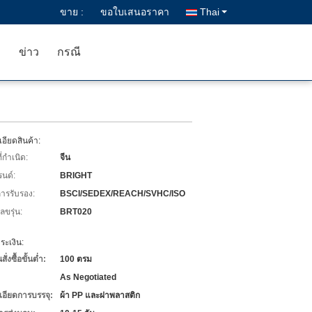
ขาย :
ขอใบเสนอราคา
Thai
า
ข่าว
กรณี
อียดสินค้า:
่กำเนิด:
จีน
รนด์:
BRIGHT
การรับรอง:
BSCI/SEDEX/REACH/SVHC/ISO
ขรุ่น:
BRT020
ะเงิน:
่งซื้อขั้นต่ำ:
100 ตรม
As Negotiated
เอียดการบรรจุ:
ผ้า PP และฝาพลาสติก