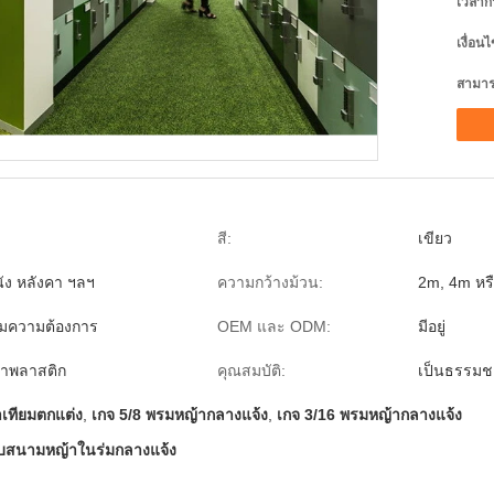
เวลาก
เงื่อน
สามาร
สี:
เขียว
ัง หลังคา ฯลฯ
ความกว้างม้วน:
2m, 4m หร
มความต้องการ
OEM และ ODM:
มีอยู่
ฝาพลาสติก
คุณสมบัติ:
เป็นธรรมชา
าเทียมตกแต่ง
,
เกจ 5/8 พรมหญ้ากลางแจ้ง
,
เกจ 3/16 พรมหญ้ากลางแจ้ง
รับสนามหญ้าในร่มกลางแจ้ง