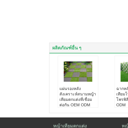
ผลิตภัณฑ์อื่น ๆ
แผ่นรองหลัง
ฉากหล
สังเคราะห์สนามหญ้า
เทียมโ
เทียมตกแต่งที่เชื่อม
โพรพิ
ต่อกัน OEM ODM
ODM
ชื่อผลิตภัณฑ์:
กระเบื้
สิ่งขอ
องปูพื้นหญ้าเทียมตกแ
ะดับผน
ต่ง
วัสดุ:
พ
หญ้าเทียมตกแต่ง
หญ
วัสดุ:
พีอี+พีพี
สี:
เขี