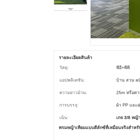
รายละเอียดสินค้า
วัสดุ:
พีอี+พีพี
แอปพลิเคชัน:
บ้าน สวน ผน
ความยาวม้วน:
25m หรือตา
การบรรจุ:
ผ้า PP และ
เน้น:
เกจ 3/8 หญ้
พรมหญ้าเทียมแบบดีลักซ์ที่เหมือนจริงสำห