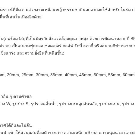
เคราะห์ที่มีความสวยงามเหมือนหญ้าธรรมชาตินอกจากจะใช้สำหรับในร่ม ก
้นที่เล่นในเมืองอีกด้วย
สุดพร้อมวัสดุที่เป็นมิตรกับสิ่งแวดล้อมคุณภาพสูง ด้วยการพัฒนาหลายปี
ว่าจะเป็นสนามฟุตบอล ซอคเกอร์ กอล์ฟ รักบี้ ฮอกกี้ หรือสนามกีฬาหลาย
งแกร่ง และความยั่งยืนที่เหนือชั้น:
5mm, 20mm, 25mm, 30mm, 35mm, 40mm, 45mm, 50mm, 55mm, 60mm 
าวอื่น ๆ ตามคำขอ
ปร่าง W, รูปร่าง S, รูปร่างคลื่นน้ำ, รูปร่างกระดูกสันหลัง, รูปร่างแบน, รูปร่าง
ศได้ดีและไม่ลื่น
ิลีนนำเข้าให้ส่วนผสมที่ลงตัวระหว่างความเหนียวเชิงกล ความนุ่มนวล และค