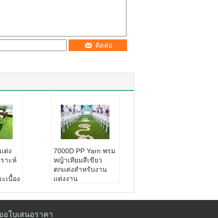
ติดต่อ
แต่ง
7000D PP Yarn พรม
คราะห์
หญ้าเทียมสีเขียว
ตกแต่งสำหรับงาน
ะเบื้อง
แต่งงาน
กระเบื้
รายการ:
หญ้าเทียมต
หลี่ยม
กแต่งสำหรับงานแต่ง
งาน
ขอใบเสนอราคา
วัสดุ:
พีอี+พีพี