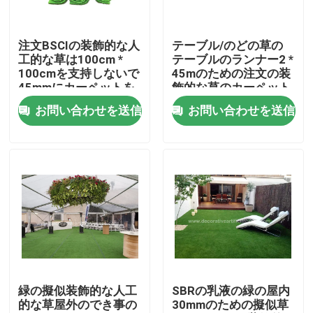
工場見学
注文BSCIの装飾的な人
テーブル/のどの草の
工的な草は100cm *
テーブルのランナー2 *
100cmを支持しないで
45mのための注文の装
品質管理
45mmにカーペットを
飾的な草のカーペット
敷く
お問い合わせを送信
お問い合わせを送信
お問い合わせ
ニュース
ケース
引用を要求
緑の擬似装飾的な人工
SBRの乳液の緑の屋内
的な草屋外のでき事の
30mmのための擬似草
装飾的な人工的な草