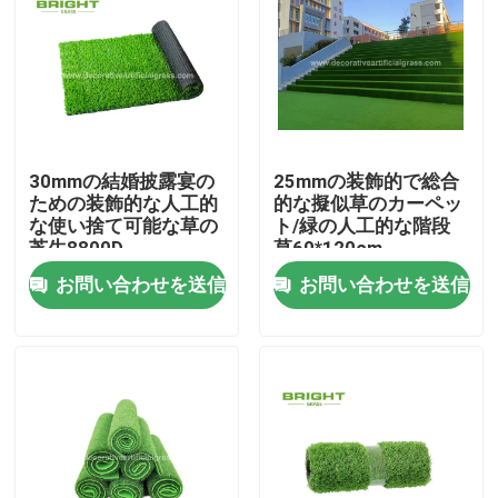
30mmの結婚披露宴の
25mmの装飾的で総合
ための装飾的な人工的
的な擬似草のカーペッ
な使い捨て可能な草の
ト/緑の人工的な階段
芝生8800D
草60*120cm
お問い合わせを送信
お問い合わせを送信
家
製品
私たちに関しては