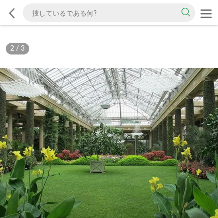
2
/
3