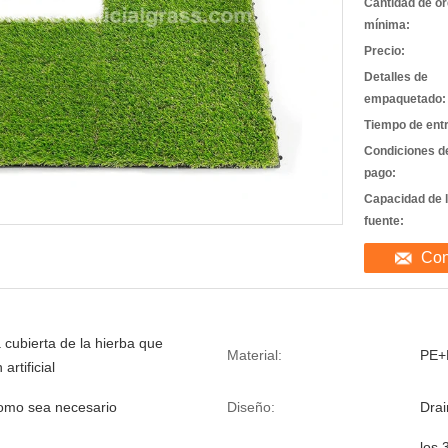
Cantidad de o
mínima:
Precio:
Detalles de
empaquetado:
Tiempo de ent
Condiciones d
pago:
Capacidad de 
fuente:
Con
a cubierta de la hierba que
Material:
PE+
artificial
omo sea necesario
Diseño:
Dra
los 