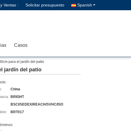
y Ventas :
Solicitar presupuesto
Spanish
cias
Casos
30cm para el jardín del patio
l jardín del patio
cto:
n:
China
arca:
BRIGHT
BSCI/SEDEX/REACH/SVHC/ISO
elo:
BRT017
érminos: