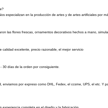
te?
os especializan en la producción de artes y de artes artificiales por m
ervaron las flores frescas, ornamentos decorativos hechos a mano, simula
 calidad excelente, precio razonable, el mejor servicio
- 30 días de la orden por consiguiente.
ad, enviamos por expreso como DHL, Fedex, el ccsme, UPS, el etc. Y 
n experiencia completa en el diseño y la fabricación.