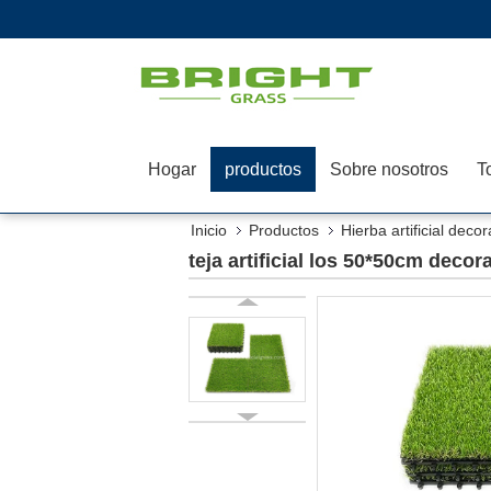
Hogar
productos
Sobre nosotros
T
Inicio
Productos
Hierba artificial decor
teja artificial los 50*50cm decor