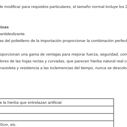
uede modificar para requisitos particulares, el tamaño normal incluye l
ticas
antideslizante.
as del polietileno de la importación proporcionar la combinación perfe
proporcionan una gama de ventajas para mejorar fuerza, seguridad, co
olores de las hojas rectas y curvadas, que parecen hierba natural real 
ultravioleta y resistencia a las inclemencias del tiempo, nunca se desc
e la hierba que entrelazan artificial
50cm, etc.