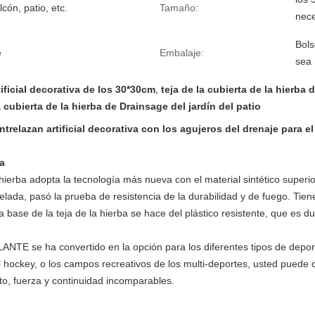
lcón, patio, etc.
Tamaño:
nece
Bols
e
Embalaje:
sea 
tificial decorativa de los 30*30cm
,
teja de la cubierta de la hierba
a cubierta de la hierba de Drainsage del jardín del patio
ntrelazan artificial decorativa con los agujeros del drenaje para el
za
e la hierba adopta la tecnología más nueva con el material sintético s
helada, pasó la prueba de resistencia de la durabilidad y de fuego. Tie
base de la teja de la hierba se hace del plástico resistente, que es du
NTE se ha convertido en la opción para los diferentes tipos de deporte
bi, el hockey, o los campos recreativos de los multi-deportes, usted pued
o, fuerza y continuidad incomparables.