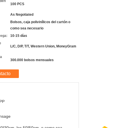
rden
100 PCS
As Negotiated
Bolsos, caja polivinílicos del cartón o
como sea necesario
rega:
10-15 días
e
L/C, D/P, T/T, Western Union, MoneyGram
la
300.000 bolsos mensuales
tacto
PP
insage
30*30cm, los 50*50cm, o como sea