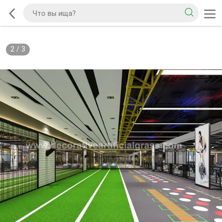
2
/
3