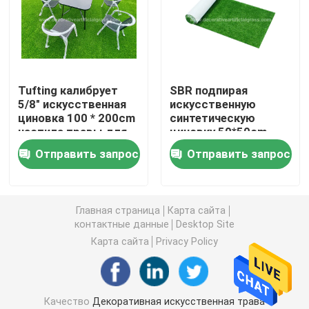
Искусственная дерновина травы
Цветки искусственного шелка
Tufting калибрует
SBR подпирая
5/8" искусственная
искусственную
циновка 100 * 200cm
синтетическую
Лепестки искусственных цветов
настила травы для
циновку 50*50cm
террасы балкона
травы 50mm с
Отправить запрос
Отправить запрос
отверстиями
Шарик искусственного цветка
дренажа
Искусственные заводы украшения
Главная страница
Карта сайта
контактные данные
Desktop Site
Карта сайта
Privacy Policy
Декоративные орнаменты
Искусственная циновка мха
Качество
Декоративная искусственная трава