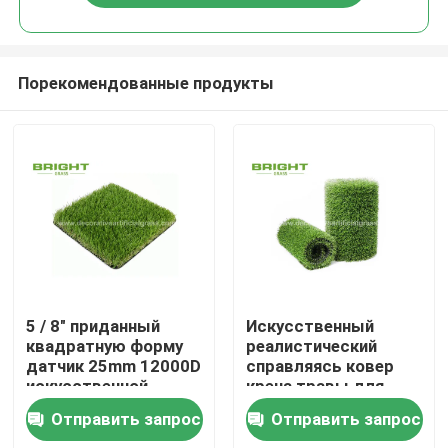
Порекомендованные продукты
Дом
5 / 8" приданный
Искусственный
квадратную форму
реалистический
датчик 25mm 12000D
справляясь ковер
Товары
искусственной
крена травы для
дерновины травы
задворк 17000D
Отправить запрос
Отправить запрос
роскошный Tufting
сада 2 * 25m/крен
О нас