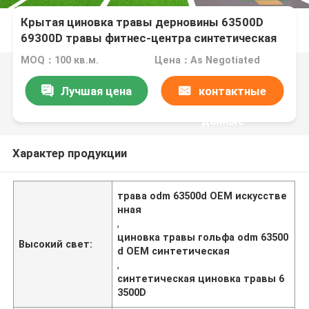
Крытая циновка травы дерновины 63500D
69300D травы фитнес-центра синтетическая
искусственная
MOQ：100 кв.м.
Цена：As Negotiated
Лучшая цена
контактные
данные
Характер продукции
трава odm 63500d OEM искусстве
нная
,
циновка травы гольфа odm 63500
Высокий свет:
d OEM синтетическая
,
синтетическая циновка травы 6
3500D