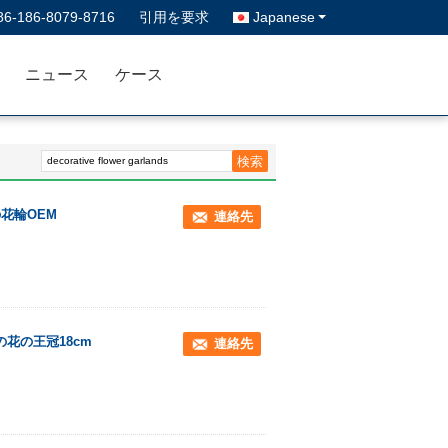
86-186-8079-8716
引用を要求
Japanese
ニュース
ケース
花輪OEM
連絡先
花の王冠18cm
連絡先