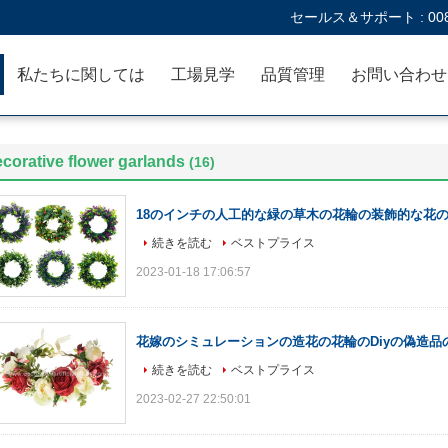
セールス＆サポート :
00
私たちに関しては
工場見学
品質管理
お問い合わせ
corative flower garlands
(16)
18のインチの人工的な緑の草木の花輪の装飾的な花の
続きを読む
ベストプライス
2023-01-18 17:06:57
花嫁のシミュレーションの造花の花輪のDiyの偽造品の
続きを読む
ベストプライス
2023-02-27 22:50:01