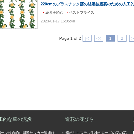
220cmのプラスチック藤の結婚披露宴のための人工
続きを読む
ベストプライス
2023-01-17 15:05:48
Page 1 of 2
|<
<<
1
2
>
工的な草の泥炭
造花の花びら
ポーツ総合的な国際サッカー連盟は
絹ポリエステル生地のローズの花の花