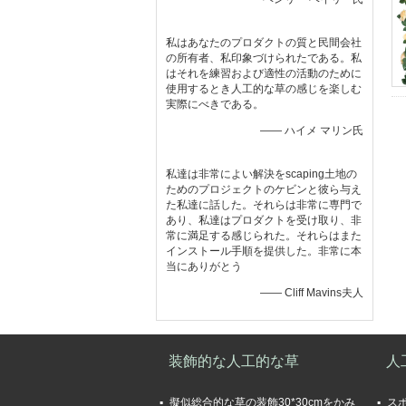
私はあなたのプロダクトの質と民間会社
の所有者、私印象づけられたである。私
はそれを練習および適性の活動のために
使用するとき人工的な草の感じを楽しむ
実際にべきである。
—— ハイメ マリン氏
私達は非常によい解決をscaping土地の
ためのプロジェクトのケビンと彼ら与え
た私達に話した。それらは非常に専門で
あり、私達はプロダクトを受け取り、非
常に満足する感じられた。それらはまた
インストール手順を提供した。非常に本
当にありがとう
—— Cliff Mavins夫人
装飾的な人工的な草
人
擬似総合的な草の装飾30*30cmをかみ
ス