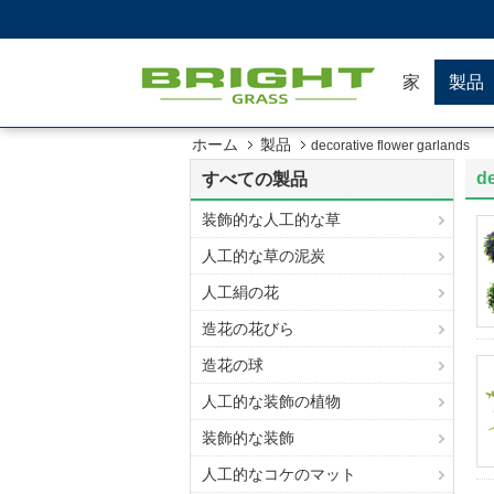
家
製品
ホーム
製品
decorative flower garlands
de
すべての製品
装飾的な人工的な草
人工的な草の泥炭
人工絹の花
造花の花びら
造花の球
人工的な装飾の植物
装飾的な装飾
人工的なコケのマット