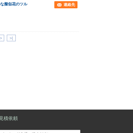
的な擬似花のツル
連絡先
>
>|
見積依頼