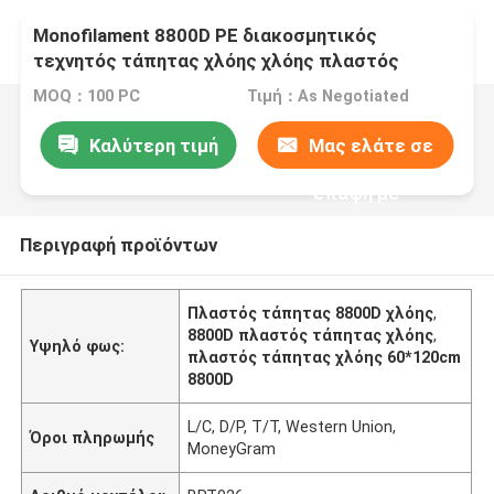
Monofilament 8800D PE διακοσμητικός
τεχνητός τάπητας χλόης χλόης πλαστός
MOQ：100 PC
Τιμή：As Negotiated
Καλύτερη τιμή
Μας ελάτε σε
επαφή με
Περιγραφή προϊόντων
Πλαστός τάπητας 8800D χλόης
,
8800D πλαστός τάπητας χλόης
,
Υψηλό φως:
πλαστός τάπητας χλόης 60*120cm
8800D
L/C, D/P, T/T, Western Union,
Όροι πληρωμής
MoneyGram