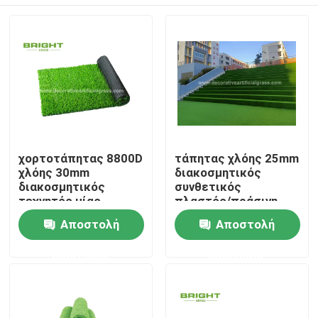
χορτοτάπητας 8800D
τάπητας χλόης 25mm
χλόης 30mm
διακοσμητικός
διακοσμητικός
συνθετικός
τεχνητός μίας
πλαστός/πράσινη
χρήσης για τη
τεχνητή χλόη
Σπίτι
Αποστολή
Αποστολή
δεξίωση γάμου
60*120cm
σκαλοπατιών
ερώτησης
ερώτησης
Προϊόντα
Σχετικά με εμάς