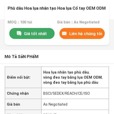
Phù dâu Hoa lụa nhân tạo Hoa lụa Cổ tay OEM ODM
MOQ：100 túi
Giá bán：As Negotiated
Giá tốt nhất
Liên hệ chúng tôi
Mô Tả SảN PHẩM
Hoa lụa nhân tạo phù dâu
,
Điểm nổi bật:
vòng đeo tay bằng lụa OEM ODM
,
vòng đeo tay bằng lụa phù dâu
Chứng nhận
BSCI/SEDEX/REACH/CE/ISO
Giá bán
As Negotiated