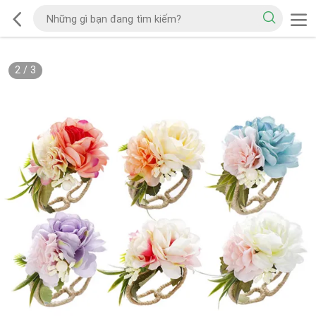
2
/
3