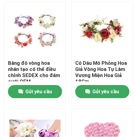
Băng đô vòng hoa
Cô Dâu Mô Phỏng Hoa
nhân tạo có thể điều
Giả Vòng Hoa Tự Làm
chỉnh SEDEX cho đám
Vương Miện Hoa Giả
cưới OEM
18Cm
Gửi yêu cầu
Gửi yêu cầu
Nhà
Các sản phẩm
Về chúng tôi