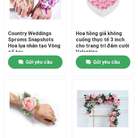
Tham quan nhà máy
Country Weddings
Hoa hồng giả không
Kiểm soát chất lượng
Sproms Snapshots
cuống thực tế 3 inch
Hoa lụa nhân tạo Vòng
cho trang trí đám cưới
cổ tay
Valentine
Liên hệ chúng tôi
Gửi yêu cầu
Gửi yêu cầu
Tin tức
Các trường hợp
Yêu cầu báo giá
Cỏ nhân tạo trang trí