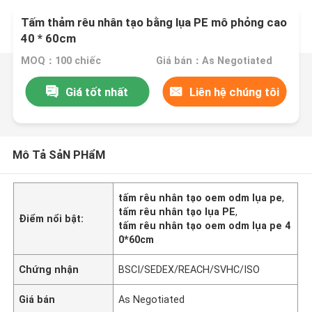
Tấm thảm rêu nhân tạo bằng lụa PE mô phỏng cao
40 * 60cm
MOQ：100 chiếc
Giá bán：As Negotiated
Giá tốt nhất
Liên hệ chúng tôi
Mô Tả SảN PHẩM
tấm rêu nhân tạo oem odm lụa pe
,
tấm rêu nhân tạo lụa PE
,
Điểm nổi bật:
tấm rêu nhân tạo oem odm lụa pe 4
0*60cm
Chứng nhận
BSCI/SEDEX/REACH/SVHC/ISO
Giá bán
As Negotiated