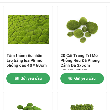
Tấm thảm rêu nhân
20 Cái Trang Trí Mô
tạo bằng lụa PE mô
Phỏng Rêu Đá Phong
phỏng cao 40 * 60cm
Cảnh Đá 3x5cm
5x6cm 7x8cm
Nhà
Gửi yêu cầu
Gửi yêu cầu
Các sản phẩm
Về chúng tôi