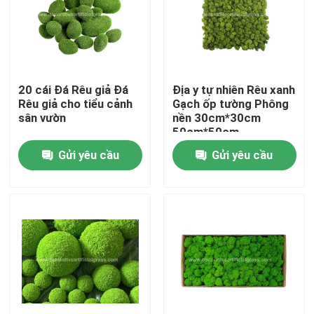
Tham quan nhà máy
Kiểm soát chất lượng
20 cái Đá Rêu giả Đá
Địa y tự nhiên Rêu xanh
Rêu giả cho tiểu cảnh
Gạch ốp tường Phông
sân vườn
nền 30cm*30cm
Liên hệ chúng tôi
50cm*50cm
Gửi yêu cầu
Gửi yêu cầu
Tin tức
Các trường hợp
Yêu cầu báo giá
Cỏ nhân tạo trang trí