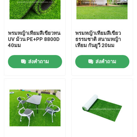
ทัวร์โรงงาน
พรมหญ้าเทียมสีเขียวทน
พรมหญ้าเทียมสีเขียว
ควบคุมคุณภาพ
UV ม้วน PE+PP 8800D
ธรรมชาติ สนามหญ้า
40มม
เทียม กันยูวี 20มม
ติดต่อเรา
ส่งคำถาม
ส่งคำถาม
ข่าว
กรณี
ขอใบเสนอราคา
หญ้าเทียมตกแต่ง