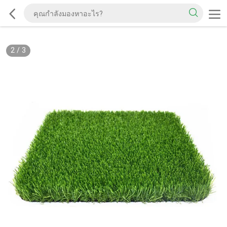
2
/
3