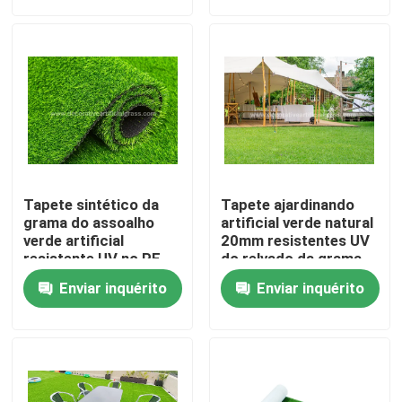
Visita à Fábrica
Controle de qualidade
Contate-nos
Tapete sintético da
Tapete ajardinando
Notícia
grama do assoalho
artificial verde natural
verde artificial
20mm resistentes UV
resistente UV no PE
do relvado da grama
de Rolls + nos PP
casos
Enviar inquérito
Enviar inquérito
8800D 40mm
Solicite um orçamento
Grama artificial decorativa