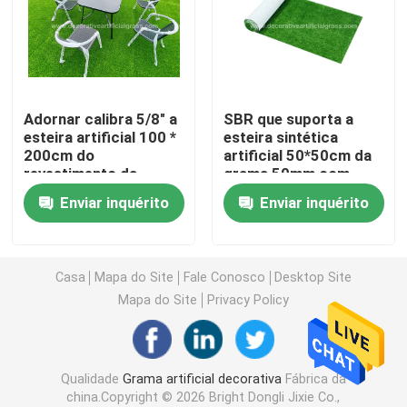
Relvado artificial da grama
Flores de seda artificiais
Adornar calibra 5/8" a
SBR que suporta a
esteira artificial 100 *
esteira sintética
200cm do
artificial 50*50cm da
pétalas de flores artificiais
revestimento da
grama 50mm com
grama para o terraço
furos da drenagem
Enviar inquérito
Enviar inquérito
do balcão
Bola da flor artificial
Plantas artificiais da decoração
Casa
Mapa do Site
Fale Conosco
Desktop Site
Mapa do Site
Privacy Policy
Ornamento decorativos
Qualidade
Grama artificial decorativa
Fábrica da
Moss Mat artificial
china.Copyright © 2026 Bright Dongli Jixie Co.,