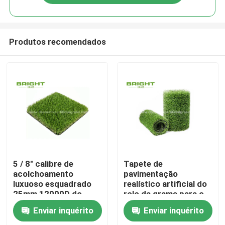
Produtos recomendados
Casa
5 / 8" calibre de
Tapete de
acolchoamento
pavimentação
luxuoso esquadrado
realístico artificial do
Produtos
25mm 12000D do
rolo da grama para o
relvado artificial da
quintal 17000D do
Enviar inquérito
Enviar inquérito
grama
jardim 2 * 25m/rolo
Sobre nós