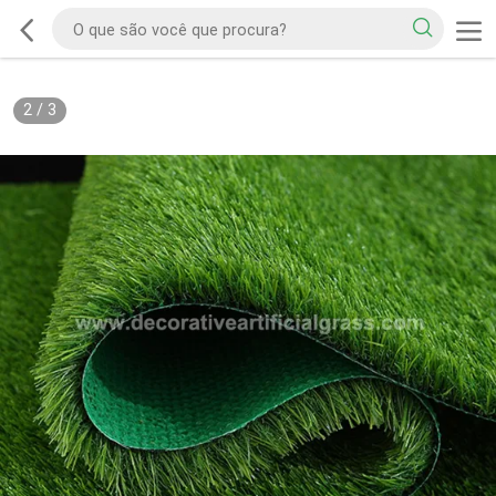
2
/
3