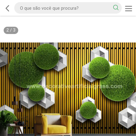
2
/
3