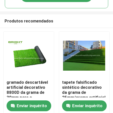
Produtos recomendados
Casa
gramado descartável
tapete falsificado
artificial decorativo
sintético decorativo
8800D da grama de
da grama de
Produtos
30mm para o
25mm/grama artificial
banquete de
verde da escada
Enviar inquérito
Enviar inquérito
casamento
60*120cm
Sobre nós