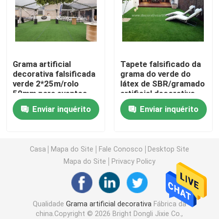
Relvado artificial da grama
Flores de seda artificiais
Grama artificial
Tapete falsificado da
decorativa falsificada
grama do verde do
verde 2*25m/rolo
látex de SBR/gramado
pétalas de flores artificiais
50mm para eventos
artificial decorativo
exteriores
da grama para 30mm
Enviar inquérito
Enviar inquérito
internos
Bola da flor artificial
Plantas artificiais da decoração
Casa
Mapa do Site
Fale Conosco
Desktop Site
Mapa do Site
Privacy Policy
Ornamento decorativos
Qualidade
Grama artificial decorativa
Fábrica da
Moss Mat artificial
china.Copyright © 2026 Bright Dongli Jixie Co.,