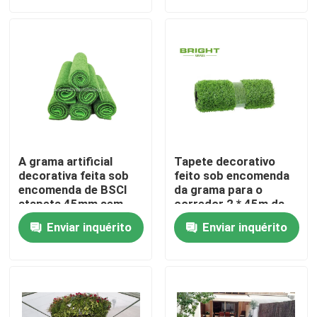
Visita à Fábrica
Controle de qualidade
Contate-nos
A grama artificial
Tapete decorativo
Notícia
decorativa feita sob
feito sob encomenda
encomenda de BSCI
da grama para o
atapeta 45mm sem
corredor 2 * 45m da
suportar 100cm *
tabela da
casos
Enviar inquérito
Enviar inquérito
100cm
tabela/grama do falso
Solicite um orçamento
Grama artificial decorativa