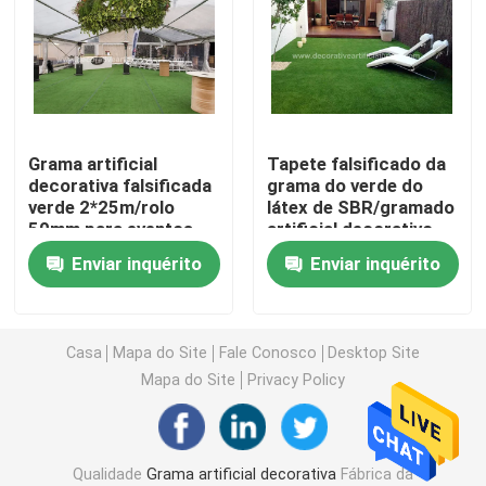
Relvado artificial da grama
Flores de seda artificiais
Grama artificial
Tapete falsificado da
decorativa falsificada
grama do verde do
pétalas de flores artificiais
verde 2*25m/rolo
látex de SBR/gramado
50mm para eventos
artificial decorativo
exteriores
da grama para 30mm
Bola da flor artificial
Enviar inquérito
Enviar inquérito
internos
Plantas artificiais da decoração
Casa
Mapa do Site
Fale Conosco
Desktop Site
Mapa do Site
Privacy Policy
Ornamento decorativos
Moss Mat artificial
Qualidade
Grama artificial decorativa
Fábrica da