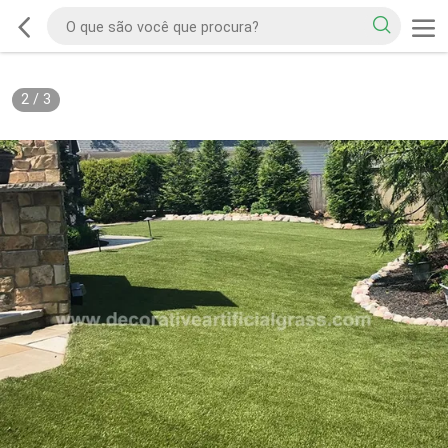
2
/
3