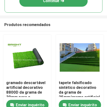
Continue
Produtos recomendados
Casa
gramado descartável
tapete falsificado
artificial decorativo
sintético decorativo
Produtos
8800D da grama de
da grama de
30mm para o
25mm/grama artificial
banquete de
verde da escada
Enviar inquérito
Enviar inquérito
Sobre nós
casamento
60*120cm