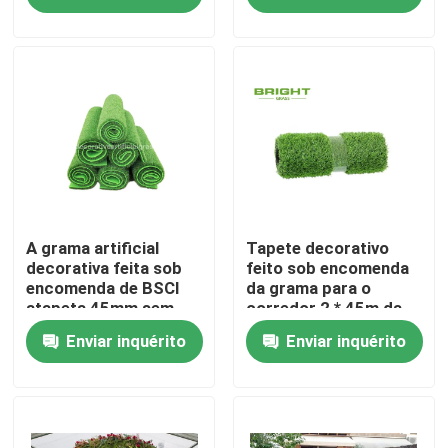
Visita à Fábrica
Controle de qualidade
Contate-nos
Notícia
A grama artificial
Tapete decorativo
decorativa feita sob
feito sob encomenda
encomenda de BSCI
da grama para o
atapeta 45mm sem
corredor 2 * 45m da
casos
suportar 100cm *
tabela da
Enviar inquérito
Enviar inquérito
100cm
tabela/grama do falso
Solicite um orçamento
Grama artificial decorativa