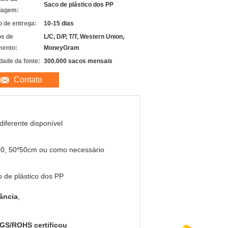
Saco de plástico dos PP
lagem:
 de entrega:
10-15 dias
s de
L/C, D/P, T/T, Western Union,
ento:
MoneyGram
dade da fonte:
300.000 sacos mensais
Contato
diferente disponível
30, 50*50cm ou como necessário
 de plástico dos PP
fância
,
SGS/ROHS certificou