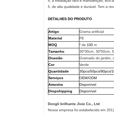
4, a instalação fácil e manutenção, eco
5, de alta qualidade e durável. Tem a re
DETALHES DO PRODUTO
Artigo
Grama artificial
Material
PE
MOQ
²
de
100
m
Tamanho
30*30cm, 30*50cm, 5
Ocasião
Gramado do jardim, c
Cor
Verde
Quantidade
30pcs/50pcs/80pcs/1
Serviços
OEM/ODM
Amostra
Disponível
Dropshipping
Disponível
Dongli brilhante Jixie Co., Ltd
Nossa empresa foi estabelecida em 2012