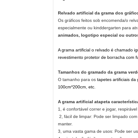
Relvado artificial da grama dos
gráfi
Os gráficos feitos sob encomenda/o relva
especialmente ou kinddergarten para at
animados, logotipo especial ou outros
A grama artificial o relvado é chamado 
revestimento protetor de borracha com f
Tamanhos do gramado da grama verd
O tamanho para os
tapetes artificiais
100cm*200cm, etc.
A grama artificial atapeta característic
1, é confortável correr e jogar, respiráve
2, fácil de limpar: Pode ser limpado co
manter.
3, uma vasta gama de usos: Pode ser usa