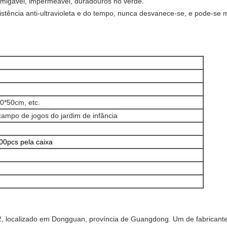
-amigável, impermeável, duradouros no verde.
sistência anti-ultravioleta e do tempo, nunca desvanece-se, e pode-se 
0*50cm, etc.
ampo de jogos do jardim de infância
00pcs pela caixa
, localizado em Dongguan, província de Guangdong. Um de fabricantes