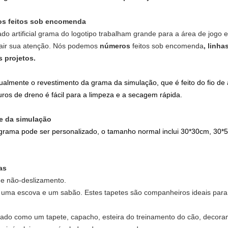
cos feitos sob encomenda
do artificial grama do logotipo trabalham grande para a área de jogo 
rair sua atenção. Nós podemos
números
feitos sob encomenda
, linha
 projetos.
igualmente o
revestimento da grama da
simulação
, que é feito
do fio de
uros de dreno é fácil para a limpeza e a secagem rápida.
e da simulação
 da grama pode ser personalizado, o tamanho normal inclui 30*30cm, 
as
l e não-deslizamento.
m uma escova e um sabão. Estes tapetes são companheiros ideais para
do como um tapete, capacho, esteira do treinamento do cão, decoram s