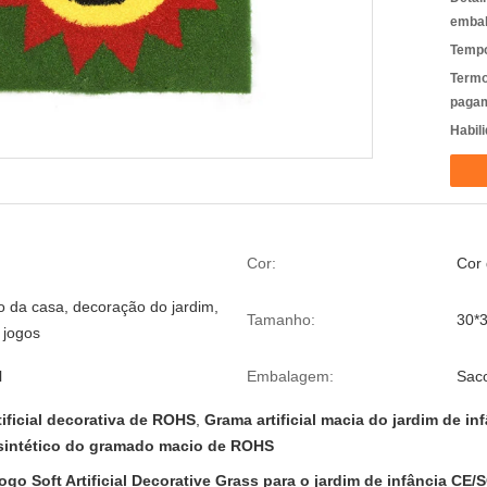
emba
Tempo
Termo
pagam
Habili
Cor:
Cor 
 da casa, decoração do jardim,
Tamanho:
30*
 jogos
l
Embalagem:
Saco
ificial decorativa de ROHS
,
Grama artificial macia do jardim de in
sintético do gramado macio de ROHS
o Soft Artificial Decorative Grass para o jardim de infância CE/