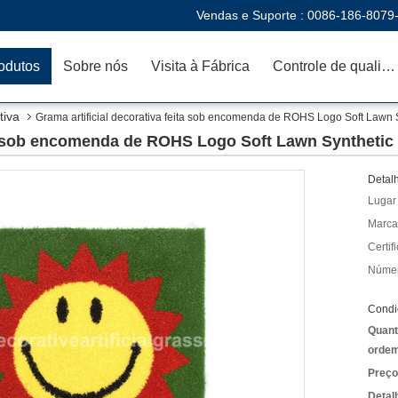
Vendas e Suporte :
0086-186-8079
odutos
Sobre nós
Visita à Fábrica
Controle de qualidade
tiva
Grama artificial decorativa feita sob encomenda de ROHS Logo Soft Lawn Sy
ta sob encomenda de ROHS Logo Soft Lawn Synthetic T
Detal
Lugar
Marca
Certif
Númer
Condi
Quant
ordem
Preço
Detal