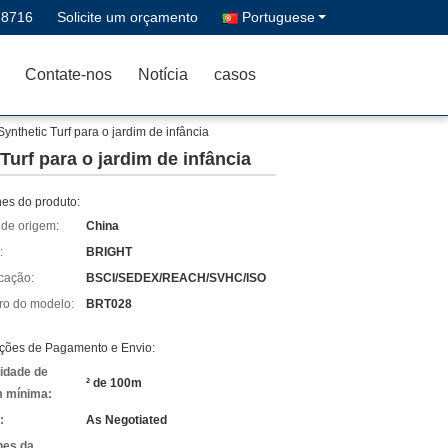
-8716
Solicite um orçamento
Portuguese
Contate-nos
Notícia
casos
nthetic Turf para o jardim de infância
urf para o jardim de infância
hes do produto:
 de origem:
China
:
BRIGHT
icação:
BSCI/SEDEX/REACH/SVHC/ISO
o do modelo:
BRT028
ções de Pagamento e Envio:
idade de
² de 100m
 mínima:
:
As Negotiated
hes da