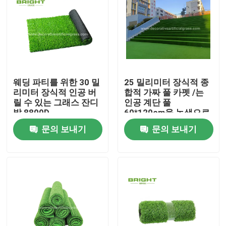
웨딩 파티를 위한 30 밀
25 밀리미터 장식적 종
리미터 장식적 인공 버
합적 가짜 풀 카펫 /는
릴 수 있는 그래스 잔디
인공 계단 풀
밭 8800D
60*120cm을 녹색으로
만듭니다
문의 보내기
문의 보내기
집
제품
회사 소개