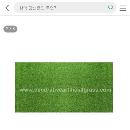
2
/
3