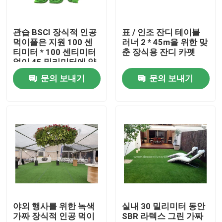
공장 견학
관습 BSCI 장식적 인공
표 / 인조 잔디 테이블
먹이풀은 지원 100 센
러너 2 * 45m을 위한 맞
티미터 * 100 센티미터
춘 장식용 잔디 카펫
품질 관리
없이 45 밀리미터에 양
탄자를 깝니다
문의 보내기
문의 보내기
문의하기
소식
케이스
조회를 요청하다
야외 행사를 위한 녹색
실내 30 밀리미터 동안
가짜 장식적 인공 먹이
SBR 라텍스 그린 가짜
장식적 인공 먹이풀