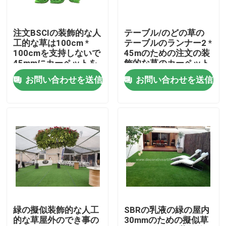
工場見学
注文BSCIの装飾的な人
テーブル/のどの草の
工的な草は100cm *
テーブルのランナー2 *
100cmを支持しないで
45mのための注文の装
品質管理
45mmにカーペットを
飾的な草のカーペット
敷く
お問い合わせを送信
お問い合わせを送信
お問い合わせ
ニュース
ケース
引用を要求
緑の擬似装飾的な人工
SBRの乳液の緑の屋内
的な草屋外のでき事の
30mmのための擬似草
装飾的な人工的な草