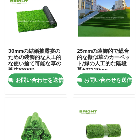
30mmの結婚披露宴の
25mmの装飾的で総合
ための装飾的な人工的
的な擬似草のカーペッ
な使い捨て可能な草の
ト/緑の人工的な階段
芝生8800D
草60*120cm
お問い合わせを送信
お問い合わせを送信
家
製品
私たちに関しては