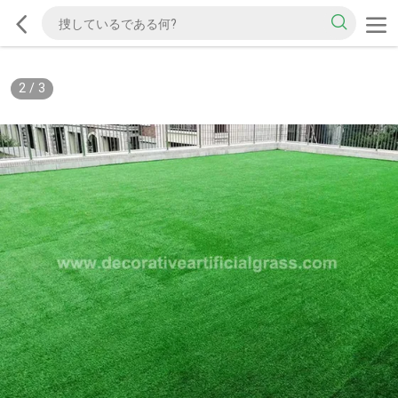
2
/
3