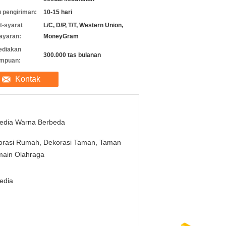
 pengiriman:
10-15 hari
t-syarat
L/C, D/P, T/T, Western Union,
ayaran:
MoneyGram
ediakan
300.000 tas bulanan
mpuan:
Kontak
sedia Warna Berbeda
orasi Rumah, Dekorasi Taman, Taman
main Olahraga
edia