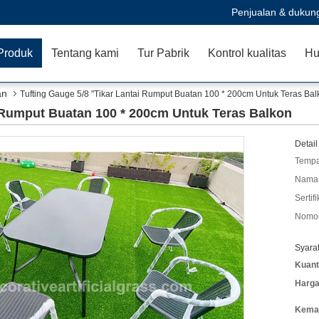
Penjualan & dukun
Produk
Tentang kami
Tur Pabrik
Kontrol kualitas
Hu
an
Tufting Gauge 5/8 "Tikar Lantai Rumput Buatan 100 * 200cm Untuk Teras Bal
i Rumput Buatan 100 * 200cm Untuk Teras Balkon
Detail
Tempa
Nama 
Sertifi
Nomor
Syara
Kuant
Harga
Kemas