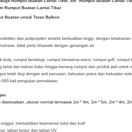
Gauge Rumput Buatan Lantai Tikar
,
5/8 "Rumput Buatan Lantai Tik
m Rumput Buatan Lantai Tikar
ut Buatan untuk Teras Balkon
olietilen dan polipropilen sintetis berkualitas tinggi, dengan ketahan
rainase, tidak perlu khawatir dengan genangan air.
 bola, rumput lansekap, rumput berwarna-warni, rumput golf, rumput 
ang ketat dari bahan baku hingga benang rumput dan produk jadi untuk 
ut telah diuji dengan anti penuaan, kekuatan putus dan kekuatan so
.000 kali pengujian pemakaian.
jau
 disesuaikan, ukuran normal termasuk 1m * 4m, 1m * 5m, 2m * 4m, 2m
 unggul, memastikan keamanan lutut dan kulit
amur, tahan luntur dan tahan UV