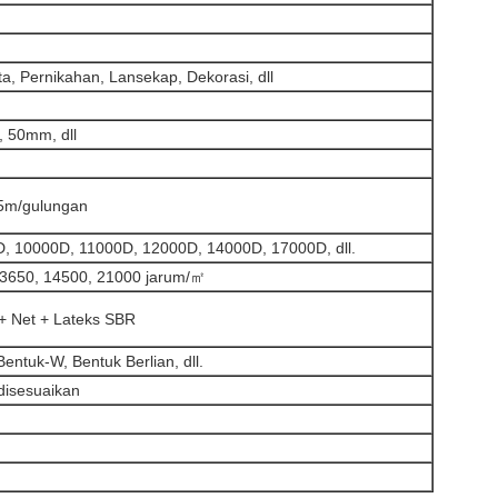
a, Pernikahan, Lansekap, Dekorasi, dll
 50mm, dll
5m/gulungan
, 10000D, 11000D, 12000D, 14000D, 17000D, dll.
13650, 14500, 21000 jarum/㎡
 Net + Lateks SBR
entuk-W, Bentuk Berlian, dll.
 disesuaikan