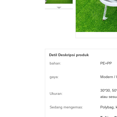
Detil Deskripsi produk
bahan:
PE+PP
gaya:
Modern / 
30*30, 5
Ukuran:
atau sesu
Sedang mengemas:
Polybag, 