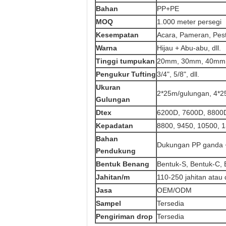
Bahan
PP+PE
MOQ
1.000 meter persegi
Kesempatan
Acara, Pameran, Pest
Warna
Hijau + Abu-abu, dll.
Tinggi tumpukan
20mm, 30mm, 40mm,
Pengukur Tufting
3/4", 5/8", dll.
Ukuran
2*25m/gulungan, 4*2
Gulungan
Dtex
6200D, 7600D, 8800D
Kepadatan
8800, 9450, 10500, 
Bahan
Dukungan PP ganda +
Pendukung
Bentuk Benang
Bentuk-S, Bentuk-C, B
Jahitan/m
110-250 jahitan atau
Jasa
OEM/ODM
Sampel
Tersedia
Pengiriman drop
Tersedia