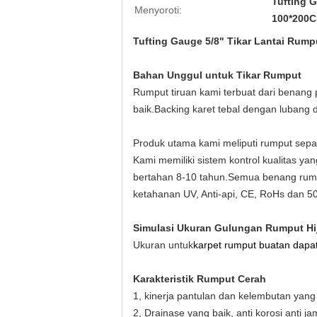
Tufting 
Menyoroti:
100*200C
Tufting Gauge 5/8" Tikar Lantai Rump
Bahan Unggul untuk Tikar Rumput
Rumput tiruan kami terbuat dari benang p
baik.Backing karet tebal dengan lubang d
Produk utama kami meliputi rumput sepak
Kami memiliki sistem kontrol kualitas y
bertahan 8-10 tahun.Semua benang rump
ketahanan UV, Anti-api, CE, RoHs dan 50
Simulasi Ukuran Gulungan Rumput Hi
Ukuran untuk
karpet rumput buatan dapat
Karakteristik Rumput Cerah
1, kinerja pantulan dan kelembutan yang
2, Drainase yang baik, anti korosi anti j