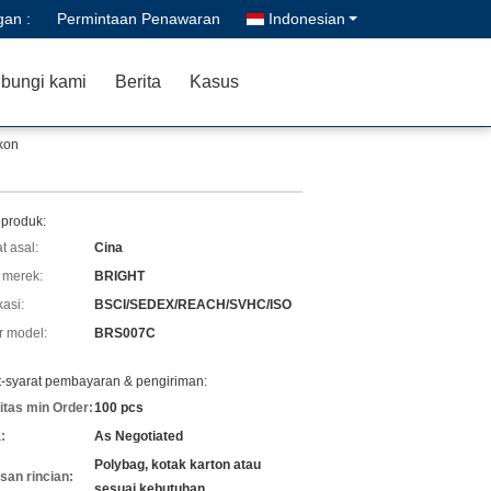
gan :
Permintaan Penawaran
Indonesian
bungi kami
Berita
Kasus
kon
 produk:
t asal:
Cina
merek:
BRIGHT
kasi:
BSCI/SEDEX/REACH/SVHC/ISO
 model:
BRS007C
t-syarat pembayaran & pengiriman:
itas min Order:
100 pcs
:
As Negotiated
Polybag, kotak karton atau
an rincian:
sesuai kebutuhan