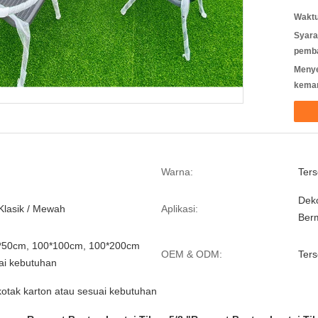
Waktu
Syara
pemb
Meny
kema
Warna:
Ter
Dek
Klasik / Mewah
Aplikasi:
Ber
0*50cm, 100*100cm, 100*200cm
OEM & ODM:
Ters
ai kebutuhan
kotak karton atau sesuai kebutuhan